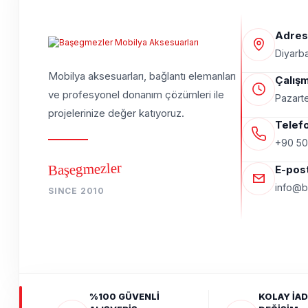
Adres
Diyarba
Mobilya aksesuarları, bağlantı elemanları
Çalışm
ve profesyonel donanım çözümleri ile
Pazarte
projelerinize değer katıyoruz.
Telef
+90 50
Başegmezler
E-pos
info@b
SINCE 2010
%100 GÜVENLİ
KOLAY İAD