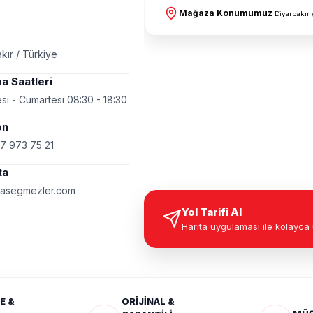
Mağaza Konumumuz
Diyarbakır 
kır / Türkiye
a Saatleri
si - Cumartesi 08:30 - 18:30
on
7 973 75 21
ta
asegmezler.com
Yol Tarifi Al
Harita uygulaması ile kolayca 
E &
ORİJİNAL &