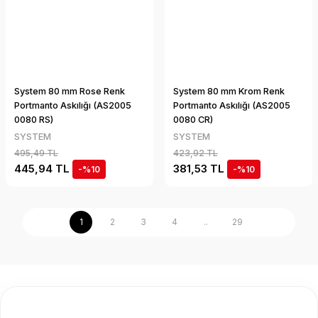
System 80 mm Rose Renk
System 80 mm Krom Renk
Portmanto Askılığı (AS2005
Portmanto Askılığı (AS2005
0080 RS)
0080 CR)
SYSTEM
SYSTEM
495,49 TL
423,92 TL
445,94 TL
381,53 TL
-%10
-%10
1
2
3
4
..
29