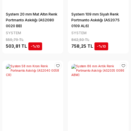
System 20 mm Mat Altın Renk
System 109 mm Siyah Renk
Portmanto Askılığı (AS2080
Portmanto Askılığı (AS2075
0020 BB)
0109 AL6)
SYSTEM
SYSTEM
559,79 TL
842,50 TL
503,81 TL
758,25 TL
-%10
-%10