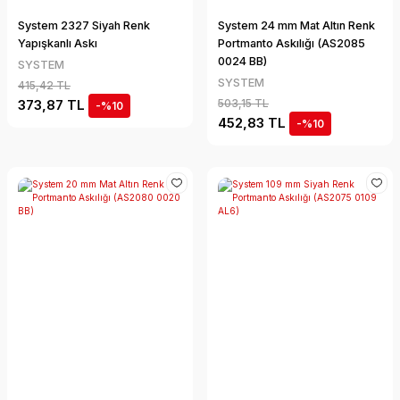
System 2327 Siyah Renk
System 24 mm Mat Altın Renk
Yapışkanlı Askı
Portmanto Askılığı (AS2085
0024 BB)
SYSTEM
SYSTEM
415,42 TL
373,87 TL
503,15 TL
-%10
452,83 TL
-%10