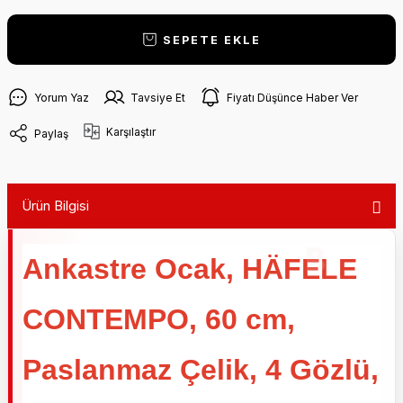
SEPETE EKLE
Yorum Yaz
Tavsiye Et
Fiyatı Düşünce Haber Ver
Karşılaştır
Paylaş
Ürün Bilgisi
Ankastre Ocak,
HÄFELE
CONTEMPO, 60 cm,
Paslanmaz Çelik, 4 Gözlü,