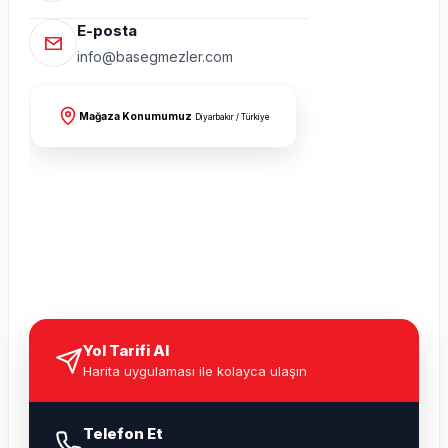
E-posta
info@basegmezler.com
Mağaza Konumumuz
Diyarbakır / Türkiye
Yol Tarifi Al
Harita uygulaması ile kolayca ulaşın
Telefon Et