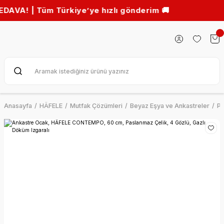
! | Tüm Türkiye’ye hızlı gönderim 🚚
Anasayfa
HÄFELE
Mutfak Çözümleri
Beyaz Eşya ve Ankastreler
Pi