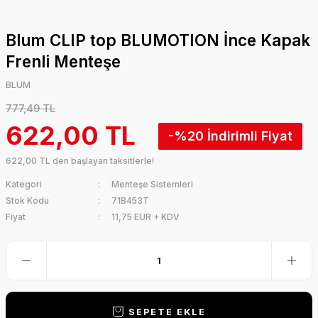
Blum CLIP top BLUMOTION İnce Kapak
Frenli Menteşe
BLUM
777,49 TL
622,00 TL
-%20
622,00 TL den başlayan taksitlerle!
Kategori
Menteşe Sistemleri
Stok Kodu
71B453T
Fiyat
11,75 EUR + KDV
SEPETE EKLE