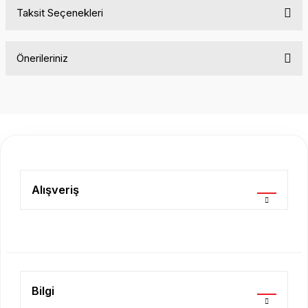
Taksit Seçenekleri
Bu ürüne ilk yorumu siz yapın!
Önerileriniz
Yorum Yaz
Bu ürünün fiyat bilgisi, resim, ürün açıklamalarında ve diğer
konularda yetersiz gördüğünüz noktaları öneri formunu
kullanarak tarafımıza iletebilirsiniz.
Görüş ve önerileriniz için teşekkür ederiz.
Ürün resmi kalitesiz, bozuk veya görüntülenemiyor.
Ürün açıklamasında eksik bilgiler bulunuyor.
Alışveriş
Ürün bilgilerinde hatalar bulunuyor.
Ürün fiyatı diğer sitelerden daha pahalı.
Bu ürüne benzer farklı alternatifler olmalı.
Bilgi