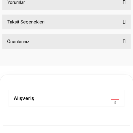
Yorumlar
Taksit Seçenekleri
Bu ürüne ilk yorumu siz yapın!
Önerileriniz
Yorum Yaz
Bu ürünün fiyat bilgisi, resim, ürün açıklamalarında ve diğer
konularda yetersiz gördüğünüz noktaları öneri formunu
kullanarak tarafımıza iletebilirsiniz.
Görüş ve önerileriniz için teşekkür ederiz.
Ürün resmi kalitesiz, bozuk veya görüntülenemiyor.
Ürün açıklamasında eksik bilgiler bulunuyor.
Alışveriş
Ürün bilgilerinde hatalar bulunuyor.
Ürün fiyatı diğer sitelerden daha pahalı.
Bu ürüne benzer farklı alternatifler olmalı.