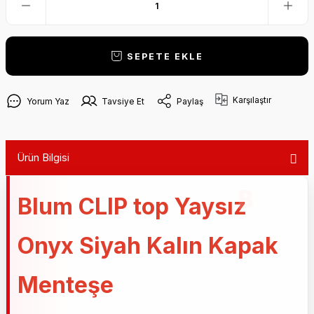
SEPETE EKLE
Karşılaştır
Yorum Yaz
Tavsiye Et
Paylaş
Ürün Bilgisi
Blum CLIP top Yaysız
Onyx Siyah Kalın Kapak
Menteşe