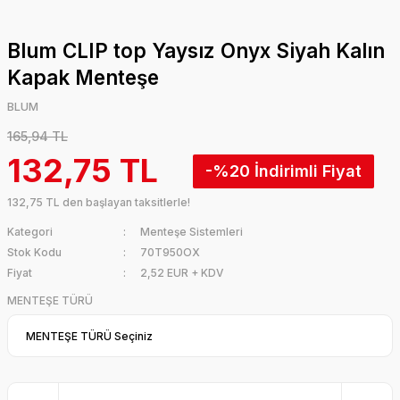
Blum CLIP top Yaysız Onyx Siyah Kalın
Kapak Menteşe
BLUM
165,94 TL
132,75 TL
-%20
132,75 TL den başlayan taksitlerle!
Kategori
Menteşe Sistemleri
Stok Kodu
70T950OX
Fiyat
2,52 EUR + KDV
MENTEŞE TÜRÜ