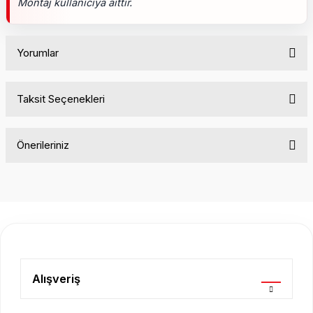
Montaj kullanıcıya aittir.
Yorumlar
Taksit Seçenekleri
Bu ürüne ilk yorumu siz yapın!
Önerileriniz
Yorum Yaz
Bu ürünün fiyat bilgisi, resim, ürün açıklamalarında ve diğer
konularda yetersiz gördüğünüz noktaları öneri formunu
kullanarak tarafımıza iletebilirsiniz.
Görüş ve önerileriniz için teşekkür ederiz.
Ürün resmi kalitesiz, bozuk veya görüntülenemiyor.
Ürün açıklamasında eksik bilgiler bulunuyor.
Alışveriş
Ürün bilgilerinde hatalar bulunuyor.