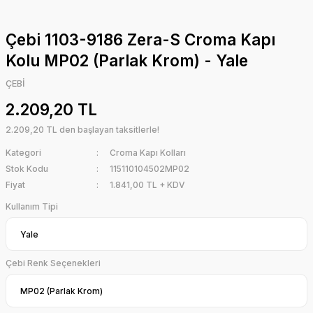
Çebi 1103-9186 Zera-S Croma Kapı
Kolu MP02 (Parlak Krom) - Yale
ÇEBİ
2.209,20 TL
2.209,20 TL den başlayan taksitlerle!
Kategori
Croma Kapı Kolları
Stok Kodu
115110104502MP02
Fiyat
1.841,00 TL + KDV
Kullanım Tipi
Çebi Renk Seçenekleri