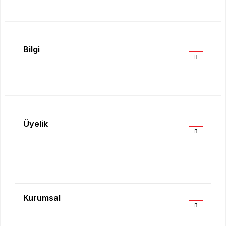
Ürün fiyatı diğer sitelerden daha pahalı.
Bu ürüne benzer farklı alternatifler olmalı.
Bilgi
Gönder
Üyelik
Kurumsal