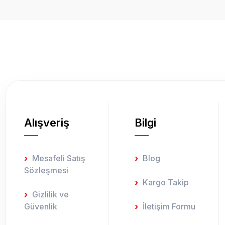
Ürün resmi kalitesiz, bozuk veya görüntülenemiyor.
Ürün açıklamasında eksik bilgiler bulunuyor.
Ürün bilgilerinde hatalar bulunuyor.
Ürün fiyatı diğer sitelerden daha pahalı.
Bu ürüne benzer farklı alternatifler olmalı.
Alışveriş
Bilgi
Mesafeli Satış
Blog
Sözleşmesi
Kargo Takip
Gizlilik ve
Güvenlik
İletişim Formu