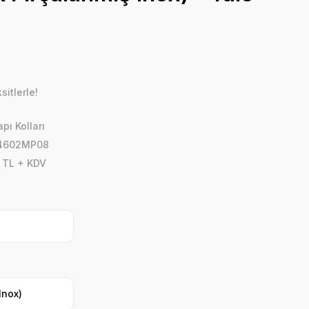
itlerle!
pı Kolları
04602MP08
 TL + KDV