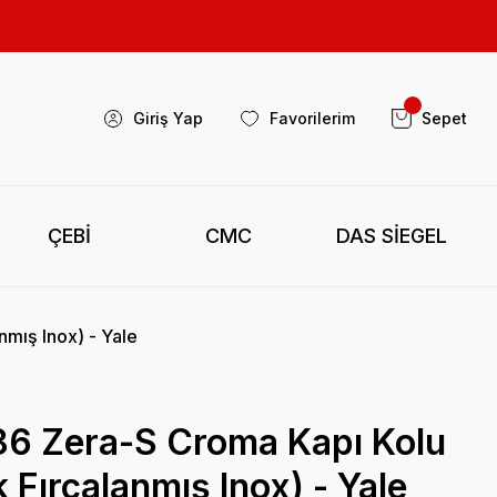
Giriş Yap
Favorilerim
Sepet
ÇEBİ
CMC
DAS SİEGEL
mış Inox) - Yale
86 Zera-S Croma Kapı Kolu
 Fırçalanmış Inox) - Yale