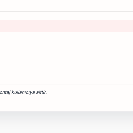
taj kullanıcıya aittir.
onularda yetersiz gördüğünüz noktaları öneri formunu kullanarak tarafımız