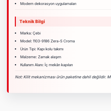
Modern dekorasyon uygulamaları
Teknik Bilgi
Marka: Çebi
Model: 1103-9186 Zera-S Croma
Ürün Tipi: Kapı kolu takımı
Malzeme: Zamak alaşım
Kullanım Alanı: İç mekân kapıları
Not: Kilit mekanizması ürün paketine dahil değildir. Mon
Bu ürünün fiyat bilgisi, resim, ürün açıklamalarında ve diğer k
Görüş ve önerileriniz için teşekkür ederiz.