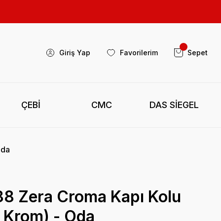
Giriş Yap
Favorilerim
Sepet
ÇEBİ
CMC
DAS SİEGEL
Oda
88 Zera Croma Kapı Kolu
 Krom) - Oda