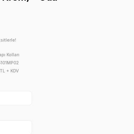
itlerle!
pı Kolları
05101MP02
 TL + KDV