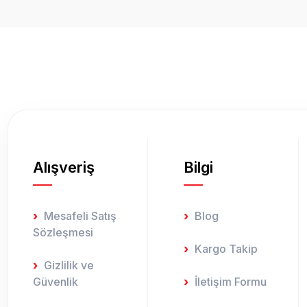
Ürün resmi kalitesiz, bozuk veya görüntülenemiyor.
Ürün açıklamasında eksik bilgiler bulunuyor.
Ürün bilgilerinde hatalar bulunuyor.
Ürün fiyatı diğer sitelerden daha pahalı.
Bu ürüne benzer farklı alternatifler olmalı.
Alışveriş
Bilgi
Mesafeli Satış
Blog
Sözleşmesi
Kargo Takip
Gizlilik ve
Güvenlik
İletişim Formu