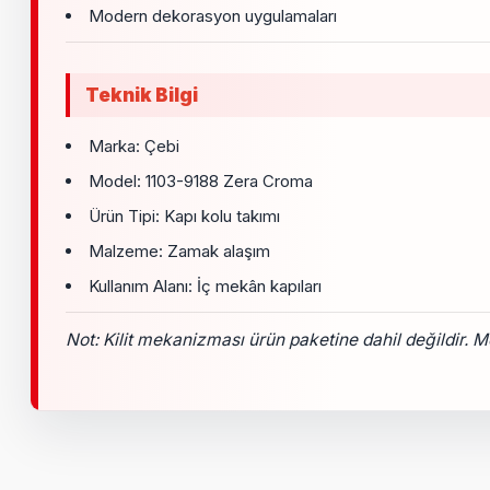
Modern dekorasyon uygulamaları
Teknik Bilgi
Marka: Çebi
Model: 1103-9188 Zera Croma
Ürün Tipi: Kapı kolu takımı
Malzeme: Zamak alaşım
Kullanım Alanı: İç mekân kapıları
Not: Kilit mekanizması ürün paketine dahil değildir. Mon
Bu ürünün fiyat bilgisi, resim, ürün açıklamalarında ve diğer k
Görüş ve önerileriniz için teşekkür ederiz.