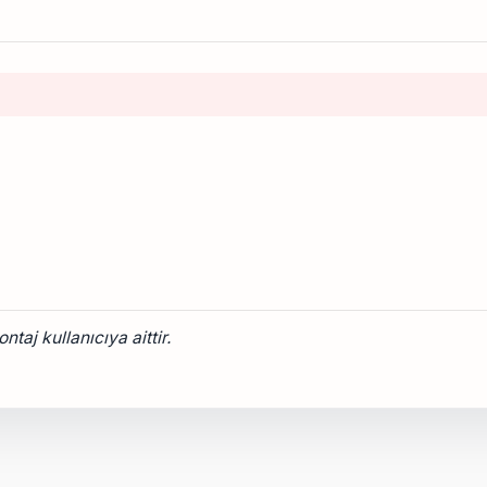
taj kullanıcıya aittir.
onularda yetersiz gördüğünüz noktaları öneri formunu kullanarak tarafımız