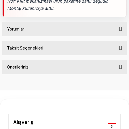
Not: Kilit mekanizması ürün paketine dahil değildir.
Montaj kullanıcıya aittir.
Yorumlar
Taksit Seçenekleri
Bu ürüne ilk yorumu siz yapın!
Önerileriniz
Yorum Yaz
Bu ürünün fiyat bilgisi, resim, ürün açıklamalarında ve diğer
konularda yetersiz gördüğünüz noktaları öneri formunu
kullanarak tarafımıza iletebilirsiniz.
Görüş ve önerileriniz için teşekkür ederiz.
Ürün resmi kalitesiz, bozuk veya görüntülenemiyor.
Ürün açıklamasında eksik bilgiler bulunuyor.
Alışveriş
Ürün bilgilerinde hatalar bulunuyor.