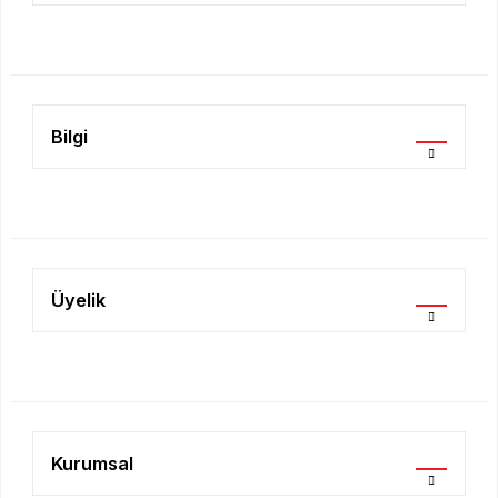
Ürün fiyatı diğer sitelerden daha pahalı.
Bu ürüne benzer farklı alternatifler olmalı.
Bilgi
Gönder
Üyelik
Kurumsal