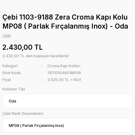
Çebi 1103-9188 Zera Croma Kapı Kolu
MP08 ( Parlak Fırçalanmış Inox) - Oda
ÇEBİ
2.430,00 TL
2.430,00 TL den başlayan taksitlerle!
Kategori
Croma Kapı Kolları
Stok Kodu
115110104801MP08
Fiyat
2.025,00 TL + KDV
Kullanım Tipi
Çebi Renk Seçenekleri