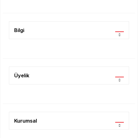
Ürün fiyatı diğer sitelerden daha pahalı.
Bu ürüne benzer farklı alternatifler olmalı.
Bilgi
Gönder
Üyelik
Kurumsal