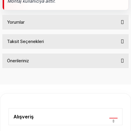
Montaj kullanıcıya aittir.
Yorumlar
Taksit Seçenekleri
Bu ürüne ilk yorumu siz yapın!
Önerileriniz
Yorum Yaz
Bu ürünün fiyat bilgisi, resim, ürün açıklamalarında ve diğer
konularda yetersiz gördüğünüz noktaları öneri formunu
kullanarak tarafımıza iletebilirsiniz.
Görüş ve önerileriniz için teşekkür ederiz.
Ürün resmi kalitesiz, bozuk veya görüntülenemiyor.
Ürün açıklamasında eksik bilgiler bulunuyor.
Alışveriş
Ürün bilgilerinde hatalar bulunuyor.