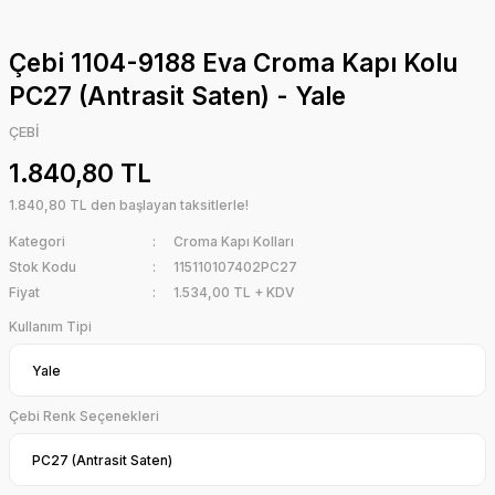
Çebi 1104-9188 Eva Croma Kapı Kolu
PC27 (Antrasit Saten) - Yale
ÇEBİ
1.840,80 TL
1.840,80 TL den başlayan taksitlerle!
Kategori
Croma Kapı Kolları
Stok Kodu
115110107402PC27
Fiyat
1.534,00 TL + KDV
Kullanım Tipi
Çebi Renk Seçenekleri