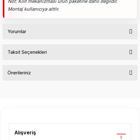
Not: Kilit mekanizması ürün paketine dahil değildir.
Montaj kullanıcıya aittir.
Yorumlar
Taksit Seçenekleri
Bu ürüne ilk yorumu siz yapın!
Önerileriniz
Yorum Yaz
Bu ürünün fiyat bilgisi, resim, ürün açıklamalarında ve diğer
konularda yetersiz gördüğünüz noktaları öneri formunu
kullanarak tarafımıza iletebilirsiniz.
Görüş ve önerileriniz için teşekkür ederiz.
Ürün resmi kalitesiz, bozuk veya görüntülenemiyor.
Ürün açıklamasında eksik bilgiler bulunuyor.
Alışveriş
Ürün bilgilerinde hatalar bulunuyor.