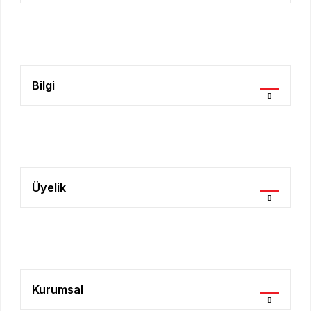
Ürün fiyatı diğer sitelerden daha pahalı.
Bu ürüne benzer farklı alternatifler olmalı.
Bilgi
Gönder
Üyelik
Kurumsal