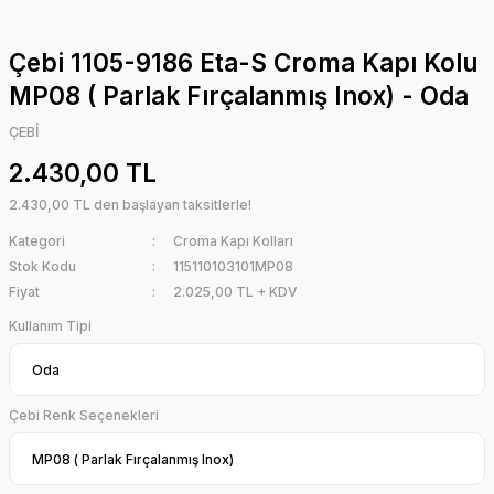
Çebi 1105-9186 Eta-S Croma Kapı Kolu
MP08 ( Parlak Fırçalanmış Inox) - Oda
ÇEBİ
2.430,00 TL
2.430,00 TL den başlayan taksitlerle!
Kategori
Croma Kapı Kolları
Stok Kodu
115110103101MP08
Fiyat
2.025,00 TL + KDV
Kullanım Tipi
Çebi Renk Seçenekleri