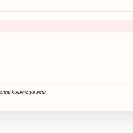
taj kullanıcıya aittir.
onularda yetersiz gördüğünüz noktaları öneri formunu kullanarak tarafımız