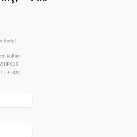
itlerle!
pı Kolları
6511PC35
 TL + KDV