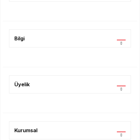
Ürün fiyatı diğer sitelerden daha pahalı.
Bu ürüne benzer farklı alternatifler olmalı.
Bilgi
Gönder
Üyelik
Kurumsal