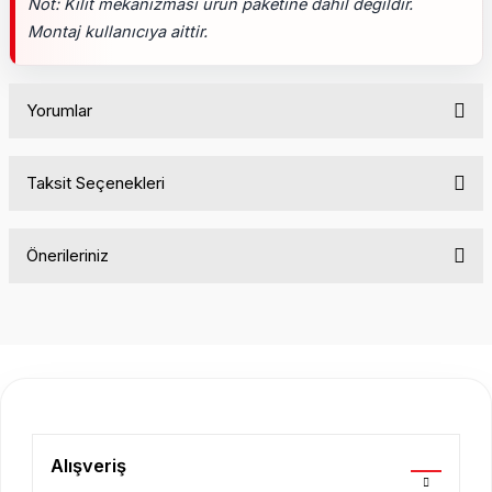
Not: Kilit mekanizması ürün paketine dahil değildir.
Montaj kullanıcıya aittir.
Yorumlar
Taksit Seçenekleri
Bu ürüne ilk yorumu siz yapın!
Önerileriniz
Yorum Yaz
Bu ürünün fiyat bilgisi, resim, ürün açıklamalarında ve diğer
konularda yetersiz gördüğünüz noktaları öneri formunu
kullanarak tarafımıza iletebilirsiniz.
Görüş ve önerileriniz için teşekkür ederiz.
Ürün resmi kalitesiz, bozuk veya görüntülenemiyor.
Ürün açıklamasında eksik bilgiler bulunuyor.
Alışveriş
Ürün bilgilerinde hatalar bulunuyor.