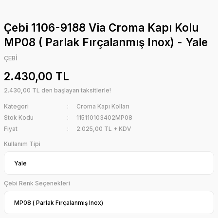
Çebi 1106-9188 Via Croma Kapı Kolu
MP08 ( Parlak Fırçalanmış Inox) - Yale
ÇEBİ
2.430,00 TL
2.430,00 TL den başlayan taksitlerle!
Kategori
Croma Kapı Kolları
Stok Kodu
115110103402MP08
Fiyat
2.025,00 TL + KDV
Kullanım Tipi
Çebi Renk Seçenekleri