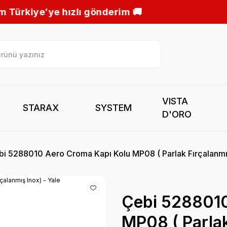
im 🚚
VISTA
STARAX
SYSTEM
D'ORO
i 5288010 Aero Croma Kapı Kolu MP08 ( Parlak Fırçalanmış
Çebi 5288010
MP08 ( Parlak