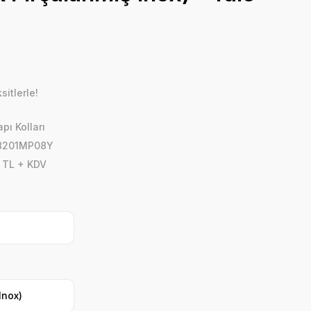
itlerle!
pı Kolları
08201MP08Y
 TL + KDV