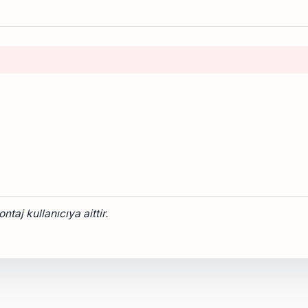
taj kullanıcıya aittir.
onularda yetersiz gördüğünüz noktaları öneri formunu kullanarak tarafımız