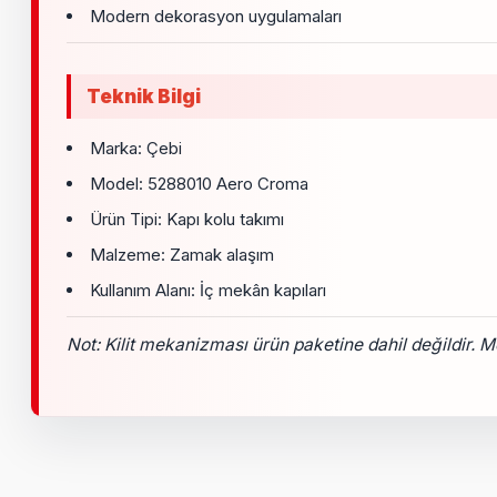
Modern dekorasyon uygulamaları
Teknik Bilgi
Marka: Çebi
Model: 5288010 Aero Croma
Ürün Tipi: Kapı kolu takımı
Malzeme: Zamak alaşım
Kullanım Alanı: İç mekân kapıları
Not: Kilit mekanizması ürün paketine dahil değildir. Mon
Bu ürünün fiyat bilgisi, resim, ürün açıklamalarında ve diğer k
Görüş ve önerileriniz için teşekkür ederiz.