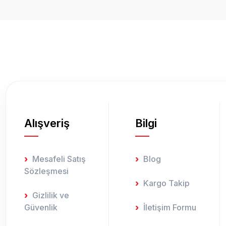
Ürün resmi kalitesiz, bozuk veya görüntülenemiyor.
Ürün açıklamasında eksik bilgiler bulunuyor.
Ürün bilgilerinde hatalar bulunuyor.
Ürün fiyatı diğer sitelerden daha pahalı.
Bu ürüne benzer farklı alternatifler olmalı.
Alışveriş
Bilgi
Mesafeli Satış
Blog
Sözleşmesi
Kargo Takip
Gizlilik ve
Güvenlik
İletişim Formu