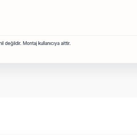
 değildir. Montaj kullanıcıya aittir.
onularda yetersiz gördüğünüz noktaları öneri formunu kullanarak tarafımız
Bu ürüne ilk yorumu siz yapın!
Yorum Yaz