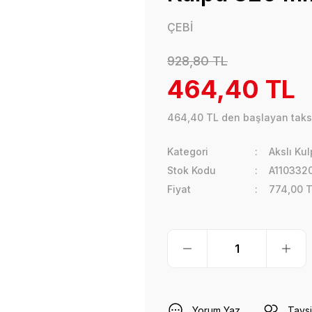
ÇEBİ
928,80 TL
464,40 TL
464,40 TL den başlayan taksi
Kategori
Akslı Kul
Stok Kodu
A110332
Fiyat
774,00 
Yorum Yaz
Tavsi