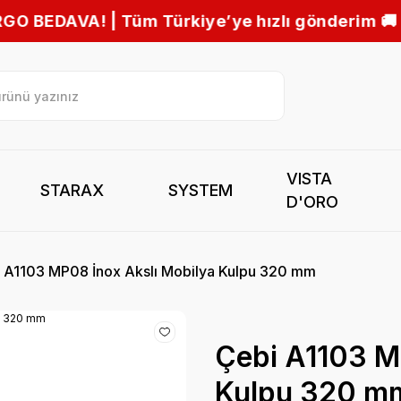
ye hızlı gönderim 🚚
VISTA
STARAX
SYSTEM
D'ORO
 A1103 MP08 İnox Akslı Mobilya Kulpu 320 mm
Çebi A1103 M
Kulpu 320 m