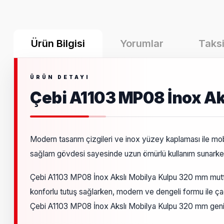
Ürün Bilgisi
Yorumlar
Taksi
Çebi A1103 MP08 İnox A
Modern tasarım çizgileri ve inox yüzey kaplaması ile mob
sağlam gövdesi sayesinde uzun ömürlü kullanım sunarken
Çebi A1103 MP08 İnox Akslı Mobilya Kulpu 320 mm mutfak
konforlu tutuş sağlarken, modern ve dengeli formu ile ç
Çebi A1103 MP08 İnox Akslı Mobilya Kulpu 320 mm geniş ö