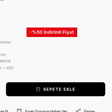
-%50
tlerle!
plar
0MP08
TL + KDV
SEPETE EKLE
ye Et
Fiyatı Düşünce Haber Ver
Paylaş