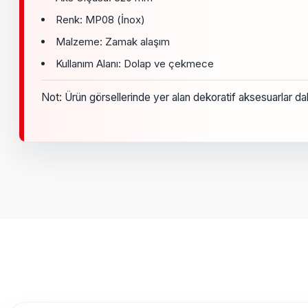
Renk: MP08 (İnox)
Malzeme: Zamak alaşım
Kullanım Alanı: Dolap ve çekmece
Not: Ürün görsellerinde yer alan dekoratif aksesuarlar dahil
Bu ürünün fiyat bilgisi, resim, ürün açıklamalarında ve diğer k
Görüş ve önerileriniz için teşekkür ederiz.
Ürün resmi kalitesiz, bozuk veya görüntülenemiyor.
Ürün açıklamasında eksik bilgiler bulunuyor.
Ürün bilgilerinde hatalar bulunuyor.
Ürün fiyatı diğer sitelerden daha pahalı.
Bu ürüne benzer farklı alternatifler olmalı.