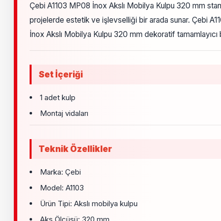
Çebi A1103 MP08 İnox Akslı Mobilya Kulpu 320 mm standar
projelerde estetik ve işlevselliği bir arada sunar. Çeb
İnox Akslı Mobilya Kulpu 320 mm dekoratif tamamlayıcı
Set İçeriği
1 adet kulp
Montaj vidaları
Teknik Özellikler
Marka: Çebi
Model: A1103
Ürün Tipi: Akslı mobilya kulpu
Aks Ölçüsü: 320 mm