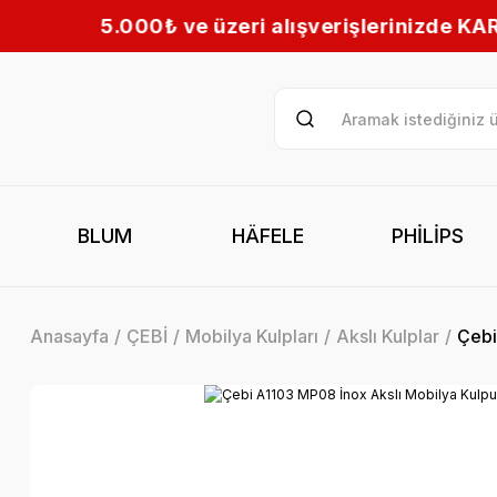
lışverişlerinizde KARGO BEDAVA! | Tüm Türkiye’
BLUM
HÄFELE
PHİLİPS
Anasayfa
ÇEBİ
Mobilya Kulpları
Akslı Kulplar
Çebi