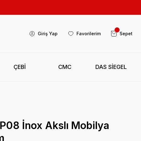
Giriş Yap
Favorilerim
Sepet
ÇEBİ
CMC
DAS SİEGEL
P08 İnox Akslı Mobilya
m