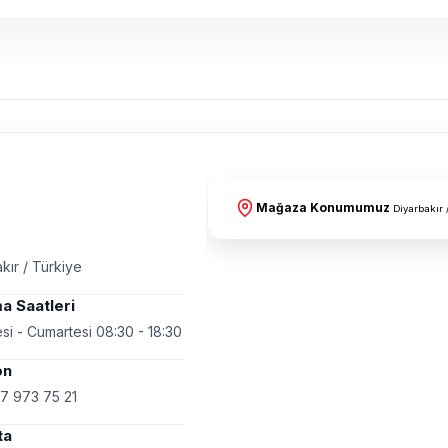
Mağaza Konumumuz
Diyarbakır 
kır / Türkiye
a Saatleri
si - Cumartesi 08:30 - 18:30
on
7 973 75 21
ta