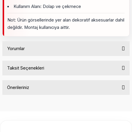
Kullanım Alanı: Dolap ve çekmece
Not: Ürün görsellerinde yer alan dekoratif aksesuarlar dahil
değildir. Montaj kullanıcıya aittir.
Yorumlar
Taksit Seçenekleri
Bu ürüne ilk yorumu siz yapın!
Önerileriniz
Yorum Yaz
Bu ürünün fiyat bilgisi, resim, ürün açıklamalarında ve diğer
konularda yetersiz gördüğünüz noktaları öneri formunu
kullanarak tarafımıza iletebilirsiniz.
Görüş ve önerileriniz için teşekkür ederiz.