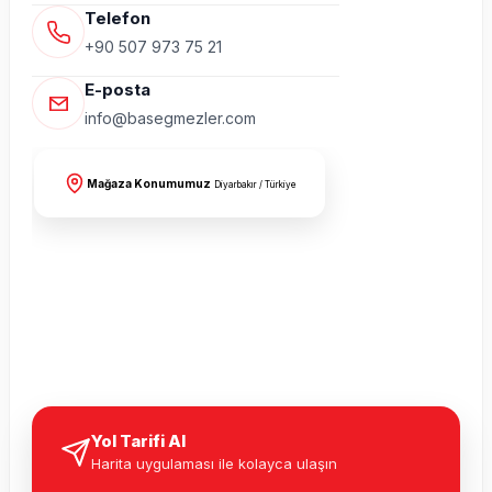
Telefon
+90 507 973 75 21
E-posta
info@basegmezler.com
Mağaza Konumumuz
Diyarbakır / Türkiye
Yol Tarifi Al
Harita uygulaması ile kolayca ulaşın