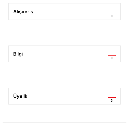
Ürün resmi kalitesiz, bozuk veya görüntülenemiyor.
Ürün açıklamasında eksik bilgiler bulunuyor.
Alışveriş
Ürün bilgilerinde hatalar bulunuyor.
Ürün fiyatı diğer sitelerden daha pahalı.
Bu ürüne benzer farklı alternatifler olmalı.
Bilgi
Gönder
Üyelik