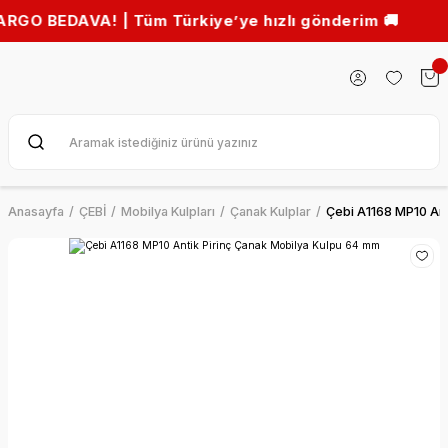
BEDAVA! | Tüm Türkiye’ye hızlı gönderim 🚚
Anasayfa
ÇEBİ
Mobilya Kulpları
Çanak Kulplar
Çebi A1168 MP10 Ant