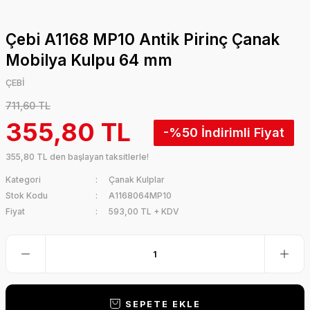
Çebi A1168 MP10 Antik Pirinç Çanak
Mobilya Kulpu 64 mm
ÇEBİ
711,60 TL
355,80 TL
-%50
355,80 TL den başlayan taksitlerle!
Kategori
Çanak Kulplar
Stok Kodu
A1168064MP10
Fiyat
593,00 TL + KDV
SEPETE EKLE