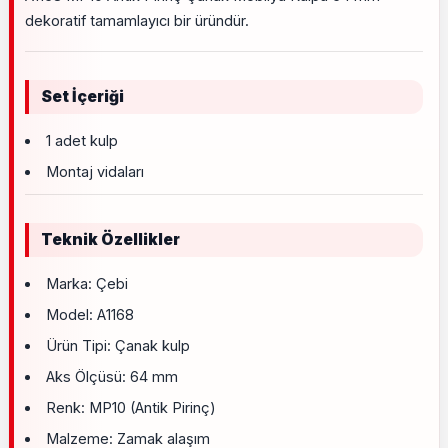
dekoratif tamamlayıcı bir üründür.
Set İçeriği
1 adet kulp
Montaj vidaları
Teknik Özellikler
Marka: Çebi
Model: A1168
Ürün Tipi: Çanak kulp
Aks Ölçüsü: 64 mm
Renk: MP10 (Antik Pirinç)
Malzeme: Zamak alaşım