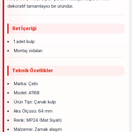
dekoratif tamamlayıcı bir üründür.
Set İçeriği
1 adet kulp
Montaj vidaları
Teknik Özellikler
Marka: Çebi
Model: A1168
Ürün Tipi: Çanak kulp
Aks Ölçüsü: 64 mm
Renk: MP24 (Mat Siyah)
Malzeme: Zamak alaşım