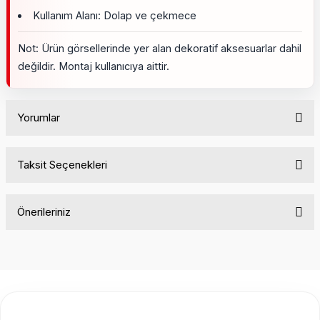
Kullanım Alanı: Dolap ve çekmece
Not: Ürün görsellerinde yer alan dekoratif aksesuarlar dahil
değildir. Montaj kullanıcıya aittir.
Yorumlar
Taksit Seçenekleri
Bu ürüne ilk yorumu siz yapın!
Önerileriniz
Yorum Yaz
Bu ürünün fiyat bilgisi, resim, ürün açıklamalarında ve diğer
konularda yetersiz gördüğünüz noktaları öneri formunu
kullanarak tarafımıza iletebilirsiniz.
Görüş ve önerileriniz için teşekkür ederiz.