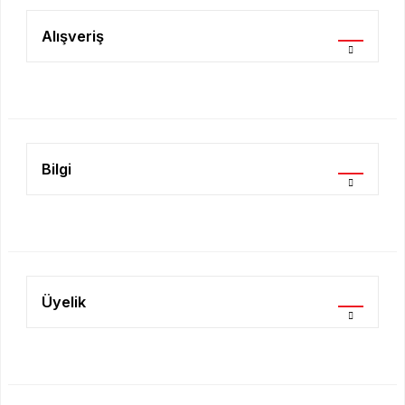
Ürün resmi kalitesiz, bozuk veya görüntülenemiyor.
Ürün açıklamasında eksik bilgiler bulunuyor.
Alışveriş
Ürün bilgilerinde hatalar bulunuyor.
Ürün fiyatı diğer sitelerden daha pahalı.
Bu ürüne benzer farklı alternatifler olmalı.
Bilgi
Gönder
Üyelik