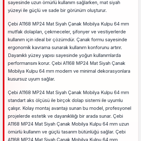
sayesinde uzun ömürlü kullanım sağlarken, mat siyah
yüzeyi ile güçlü ve sade bir görünüm oluşturur.
Çebi A1168 MP24 Mat Siyah Çanak Mobilya Kulpu 64 mm
mutfak dolapları, çekmeceler, şifonyer ve vestiyerlerde
kullanım için ideal bir çözümdür. Çanak formu sayesinde
ergonomik kavrama sunarak kullanım konforunu artırır.
Dayanıklı yüzey yapısı sayesinde yoğun kullanımlarda
performansını korur. Çebi A1168 MP24 Mat Siyah Çanak
Mobilya Kulpu 64 mm modern ve minimal dekorasyonlara
kusursuz uyum sağlar.
Çebi A1168 MP24 Mat Siyah Çanak Mobilya Kulpu 64 mm
standart aks ölçüsü ile birçok dolap sistemi ile uyumlu
çalışır. Kolay montaj avantajı sunan bu model, profesyonel
projelerde estetik ve dayanıklılığı bir arada sunar. Çebi
A1168 MP24 Mat Siyah Çanak Mobilya Kulpu 64 mm uzun
ömürlü kullanım ve güçlü tasarım bütünlüğü sağlar. Çebi
A1168 MP24 Mat Siyah Çanak Mobilya Kulpu 64 mm