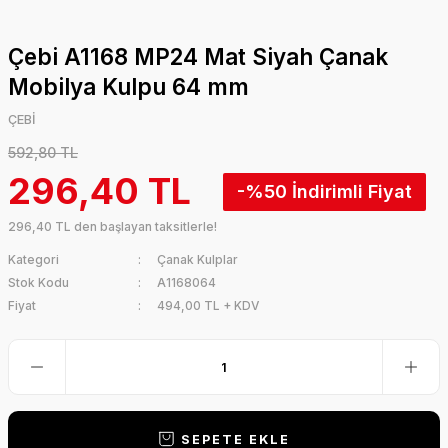
Çebi A1168 MP24 Mat Siyah Çanak
Mobilya Kulpu 64 mm
ÇEBİ
592,80 TL
296,40 TL
-%50
296,40 TL den başlayan taksitlerle!
Kategori
Çanak Kulplar
Stok Kodu
A1168064
Fiyat
494,00 TL + KDV
SEPETE EKLE