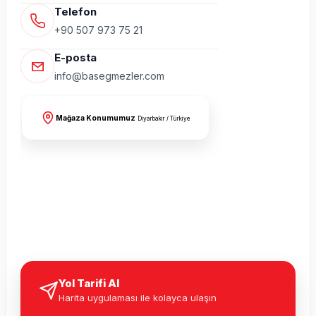
Telefon
+90 507 973 75 21
E-posta
info@basegmezler.com
Mağaza Konumumuz
Diyarbakır / Türkiye
Yol Tarifi Al
Harita uygulaması ile kolayca ulaşın