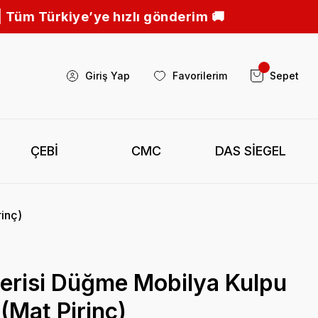
 hızlı gönderim 🚚
Giriş Yap
Favorilerim
Sepet
ÇEBİ
CMC
DAS SİEGEL
inç)
erisi Düğme Mobilya Kulpu
Mat Pirinç)