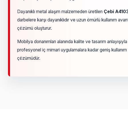
Dayanıklı metal alaşım malzemeden üretilen
Çebi A4103
darbelere karşı dayanıklıdır ve uzun ömürlü kullanım avan
çözümü oluşturur.
Mobilya donanımları alanında kalite ve tasarım anlayışıyl
profesyonel iç mimari uygulamalara kadar geniş kullanım 
çözümüdür.
Bu ürünün fiyat bilgisi, resim, ürün açıklamalarında ve diğer k
Görüş ve önerileriniz için teşekkür ederiz.
Ürün resmi kalitesiz, bozuk veya görüntülenemiyor.
Ürün açıklamasında eksik bilgiler bulunuyor.
Ürün bilgilerinde hatalar bulunuyor.