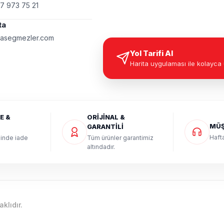
7 973 75 21
ta
asegmezler.com
Yol Tarifi Al
Harita uygulaması ile kolayca 
E &
ORİJİNAL &
MÜŞ
GARANTİLİ
Hafta
sinde iade
Tüm ürünler garantimiz
altındadır.
lıdır.