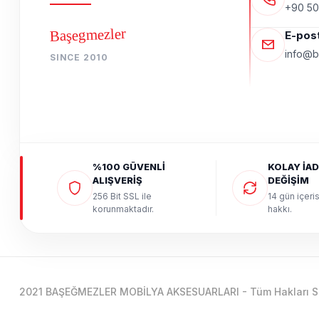
+90 50
Başegmezler
E-pos
info@b
SINCE 2010
%100 GÜVENLİ
KOLAY İAD
ALIŞVERİŞ
DEĞİŞİM
256 Bit SSL ile
14 gün içeri
korunmaktadır.
hakkı.
2021 BAŞEĞMEZLER MOBİLYA AKSESUARLARI - Tüm Hakları Sak