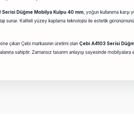
 Serisi Düğme Mobilya Kulpu 40 mm
, yoğun kullanıma karşı 
tajı sunar. Kaliteli yüzey kaplama teknolojisi ile estetik görünümü
a öne çıkan Çebi markasının üretimi olan
Çebi A4103 Serisi Düğ
alanına sahiptir. Zamansız tasarım anlayışı sayesinde mobilyalar
onularda yetersiz gördüğünüz noktaları öneri formunu kullanarak tarafımız
Bu ürüne ilk yorumu siz yapın!
Yorum Yaz