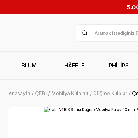
5.000₺ ve üzeri al
BLUM
HÄFELE
PHİLİPS
Anasayfa
ÇEBİ
Mobilya Kulpları
Düğme Kulplar
Çe