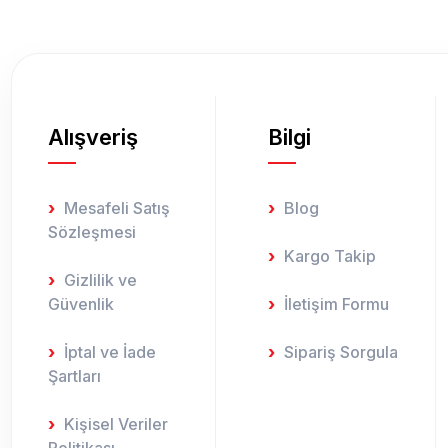
Ürün fiyatı diğer sitelerden daha pahalı.
Bu ürüne benzer farklı alternatifler olmalı.
Alışveriş
Bilgi
Mesafeli Satış
Blog
Sözleşmesi
Kargo Takip
Gizlilik ve
Güvenlik
İletişim Formu
İptal ve İade
Sipariş Sorgula
Şartları
Kişisel Veriler
Politikası