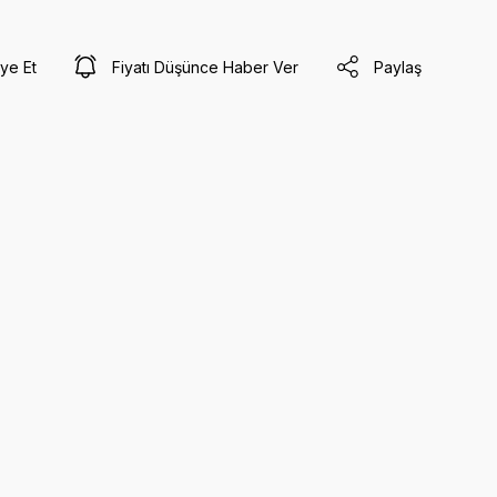
ye Et
Fiyatı Düşünce Haber Ver
Paylaş