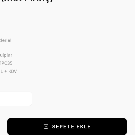
lerle!
ulplar
1PC35
TL + KDV
SEPETE EKLE