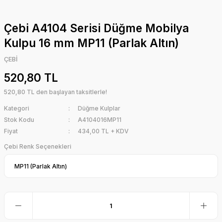
Çebi A4104 Serisi Düğme Mobilya
Kulpu 16 mm MP11 (Parlak Altın)
ÇEBİ
520,80 TL
520,80 TL den başlayan taksitlerle!
Kategori
Düğme Kulplar
Stok Kodu
A4104016MP11
Fiyat
434,00 TL + KDV
Çebi Renk Seçenekleri