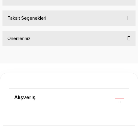
Taksit Seçenekleri
Bu ürüne ilk yorumu siz yapın!
Önerileriniz
Yorum Yaz
Bu ürünün fiyat bilgisi, resim, ürün açıklamalarında ve diğer
konularda yetersiz gördüğünüz noktaları öneri formunu
kullanarak tarafımıza iletebilirsiniz.
Görüş ve önerileriniz için teşekkür ederiz.
Ürün resmi kalitesiz, bozuk veya görüntülenemiyor.
Ürün açıklamasında eksik bilgiler bulunuyor.
Alışveriş
Ürün bilgilerinde hatalar bulunuyor.
Ürün fiyatı diğer sitelerden daha pahalı.
Bu ürüne benzer farklı alternatifler olmalı.