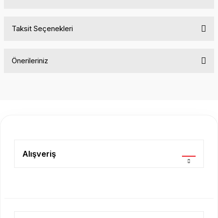
Taksit Seçenekleri
Bu ürüne ilk yorumu siz yapın!
Önerileriniz
Yorum Yaz
Bu ürünün fiyat bilgisi, resim, ürün açıklamalarında ve diğer
konularda yetersiz gördüğünüz noktaları öneri formunu
kullanarak tarafımıza iletebilirsiniz.
Görüş ve önerileriniz için teşekkür ederiz.
Ürün resmi kalitesiz, bozuk veya görüntülenemiyor.
Ürün açıklamasında eksik bilgiler bulunuyor.
Alışveriş
Ürün bilgilerinde hatalar bulunuyor.
Ürün fiyatı diğer sitelerden daha pahalı.
Bu ürüne benzer farklı alternatifler olmalı.