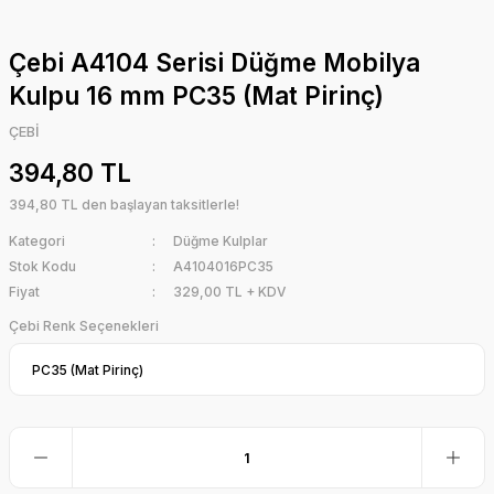
Çebi A4104 Serisi Düğme Mobilya
Kulpu 16 mm PC35 (Mat Pirinç)
ÇEBİ
394,80 TL
394,80 TL den başlayan taksitlerle!
Kategori
Düğme Kulplar
Stok Kodu
A4104016PC35
Fiyat
329,00 TL + KDV
Çebi Renk Seçenekleri