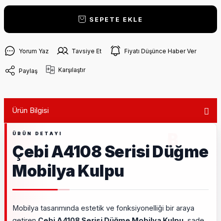
SEPETE EKLE
Yorum Yaz
Tavsiye Et
Fiyatı Düşünce Haber Ver
Karşılaştır
Paylaş
Ürün Bilgisi
Çebi A4108 Serisi Düğme
Mobilya Kulpu
Mobilya tasarımında estetik ve fonksiyonelliği bir araya
getiren
Çebi A4108 Serisi Düğme Mobilya Kulpu
, sade