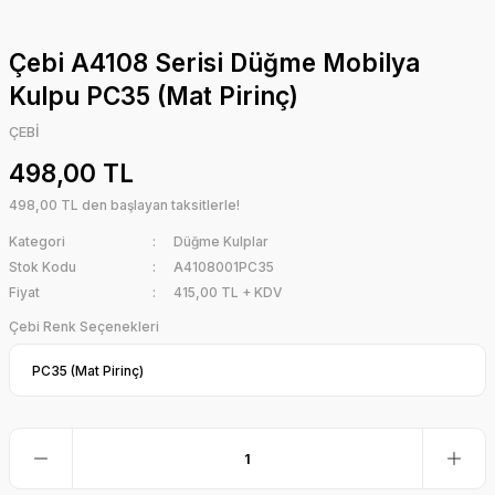
Çebi A4108 Serisi Düğme Mobilya
Kulpu PC35 (Mat Pirinç)
ÇEBİ
498,00 TL
498,00 TL den başlayan taksitlerle!
Kategori
Düğme Kulplar
Stok Kodu
A4108001PC35
Fiyat
415,00 TL + KDV
Çebi Renk Seçenekleri