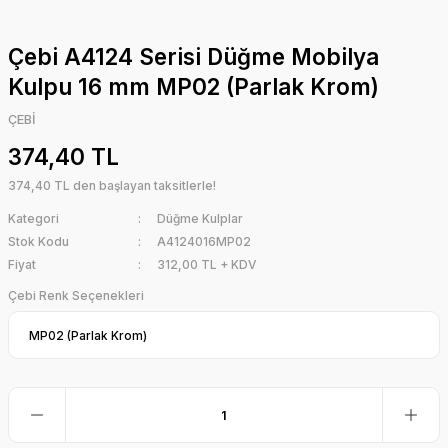
Çebi A4124 Serisi Düğme Mobilya
Kulpu 16 mm MP02 (Parlak Krom)
ÇEBİ
374,40 TL
374,40 TL den başlayan taksitlerle!
Kategori
Düğme Kulplar
Stok Kodu
A4124016MP02
Fiyat
312,00 TL + KDV
Çebi Renk Seçenekleri