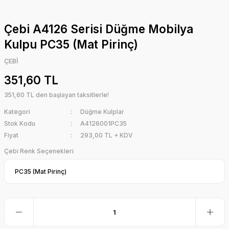
Çebi A4126 Serisi Düğme Mobilya
Kulpu PC35 (Mat Pirinç)
ÇEBİ
351,60 TL
351,60 TL den başlayan taksitlerle!
Kategori
Düğme Kulplar
Stok Kodu
A4126001PC35
Fiyat
293,00 TL + KDV
Çebi Renk Seçenekleri