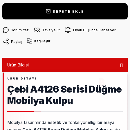
SEPETE EKLE
Yorum Yaz
Tavsiye Et
Fiyatı Düşünce Haber Ver
Karşılaştır
Paylaş
Ürün Bilgisi
Çebi A4126 Serisi Düğme
Mobilya Kulpu
Mobilya tasarımında estetik ve fonksiyonelliği bir araya
getiren
Çebi A4126 Serisi Düğme Mobilya Kulpu
, sade