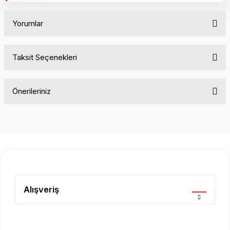
Yorumlar
Taksit Seçenekleri
Bu ürüne ilk yorumu siz yapın!
Önerileriniz
Yorum Yaz
Bu ürünün fiyat bilgisi, resim, ürün açıklamalarında ve diğer
konularda yetersiz gördüğünüz noktaları öneri formunu
kullanarak tarafımıza iletebilirsiniz.
Görüş ve önerileriniz için teşekkür ederiz.
Ürün resmi kalitesiz, bozuk veya görüntülenemiyor.
Ürün açıklamasında eksik bilgiler bulunuyor.
Alışveriş
Ürün bilgilerinde hatalar bulunuyor.
Ürün fiyatı diğer sitelerden daha pahalı.
Bu ürüne benzer farklı alternatifler olmalı.