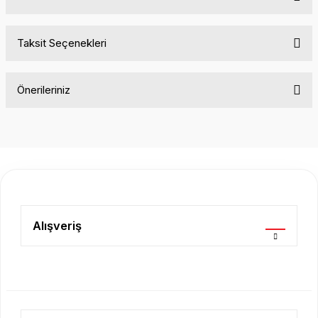
Taksit Seçenekleri
Bu ürüne ilk yorumu siz yapın!
Önerileriniz
Yorum Yaz
Bu ürünün fiyat bilgisi, resim, ürün açıklamalarında ve diğer
konularda yetersiz gördüğünüz noktaları öneri formunu
kullanarak tarafımıza iletebilirsiniz.
Görüş ve önerileriniz için teşekkür ederiz.
Ürün resmi kalitesiz, bozuk veya görüntülenemiyor.
Ürün açıklamasında eksik bilgiler bulunuyor.
Alışveriş
Ürün bilgilerinde hatalar bulunuyor.
Ürün fiyatı diğer sitelerden daha pahalı.
Bu ürüne benzer farklı alternatifler olmalı.