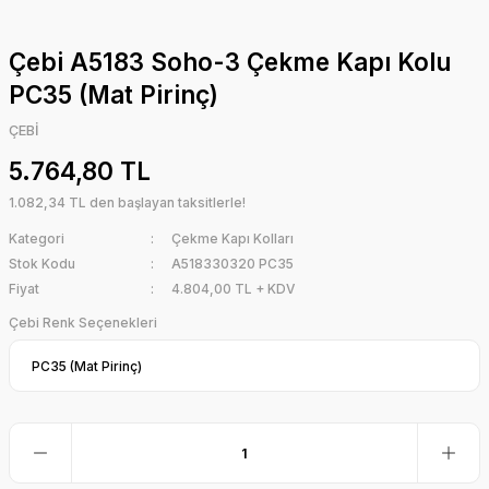
Çebi A5183 Soho-3 Çekme Kapı Kolu
PC35 (Mat Pirinç)
ÇEBİ
5.764,80 TL
1.082,34 TL den başlayan taksitlerle!
Kategori
Çekme Kapı Kolları
Stok Kodu
A518330320 PC35
Fiyat
4.804,00 TL + KDV
Çebi Renk Seçenekleri