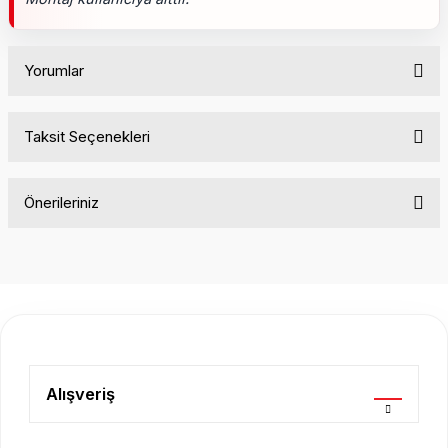
Yorumlar
Taksit Seçenekleri
Bu ürüne ilk yorumu siz yapın!
Önerileriniz
Yorum Yaz
Bu ürünün fiyat bilgisi, resim, ürün açıklamalarında ve diğer
konularda yetersiz gördüğünüz noktaları öneri formunu
kullanarak tarafımıza iletebilirsiniz.
Görüş ve önerileriniz için teşekkür ederiz.
Ürün resmi kalitesiz, bozuk veya görüntülenemiyor.
Ürün açıklamasında eksik bilgiler bulunuyor.
Alışveriş
Ürün bilgilerinde hatalar bulunuyor.
Ürün fiyatı diğer sitelerden daha pahalı.