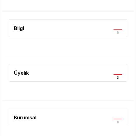
Bu ürüne benzer farklı alternatifler olmalı.
Bilgi
Gönder
Üyelik
Kurumsal