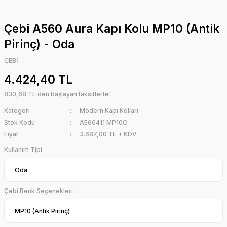
Çebi A560 Aura Kapı Kolu MP10 (Antik
Pirinç) - Oda
ÇEBİ
4.424,40 TL
830,68 TL den başlayan taksitlerle!
Kategori
Modern Kapı Kolları
Stok Kodu
A560411 MP10O
Fiyat
3.687,00 TL + KDV
Kullanım Tipi
Çebi Renk Seçenekleri