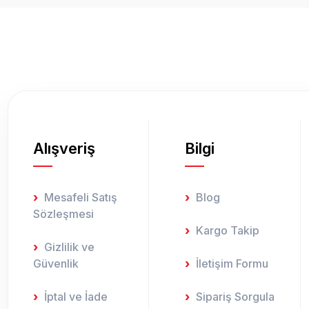
Ürün resmi kalitesiz, bozuk veya görüntülenemiyor.
Ürün açıklamasında eksik bilgiler bulunuyor.
Ürün bilgilerinde hatalar bulunuyor.
Ürün fiyatı diğer sitelerden daha pahalı.
Bu ürüne benzer farklı alternatifler olmalı.
Alışveriş
Bilgi
Mesafeli Satış
Blog
Sözleşmesi
Kargo Takip
Gizlilik ve
Güvenlik
İletişim Formu
İptal ve İade
Sipariş Sorgula