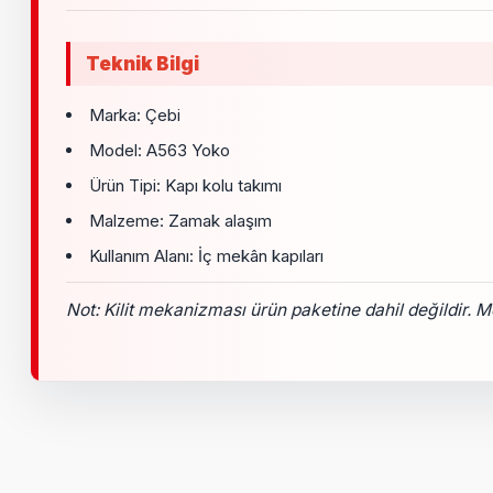
Teknik Bilgi
Marka: Çebi
Model: A563 Yoko
Ürün Tipi: Kapı kolu takımı
Malzeme: Zamak alaşım
Kullanım Alanı: İç mekân kapıları
Not: Kilit mekanizması ürün paketine dahil değildir. Mon
Bu ürünün fiyat bilgisi, resim, ürün açıklamalarında ve diğer k
Görüş ve önerileriniz için teşekkür ederiz.