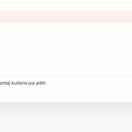
taj kullanıcıya aittir.
onularda yetersiz gördüğünüz noktaları öneri formunu kullanarak tarafımız
Bu ürüne ilk yorumu siz yapın!