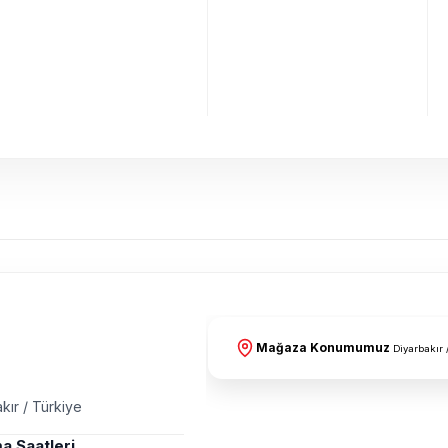
Mağaza Konumumuz
Diyarbakır 
kır / Türkiye
a Saatleri