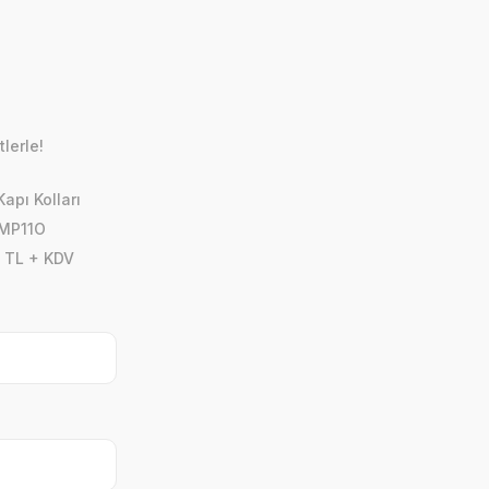
lerle!
apı Kolları
 MP11O
 TL + KDV