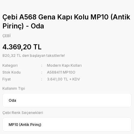
Çebi A568 Gena Kapı Kolu MP10 (Antik
Pirinç) - Oda
ÇEBİ
4.369,20 TL
820,32 TL den başlayan taksitlerle!
Kategori
Modern Kapı Kolları
Stok Kodu
A568411 MP10O
Fiyat
3.641,00 TL + KDV
Kullanım Tipi
Çebi Renk Seçenekleri