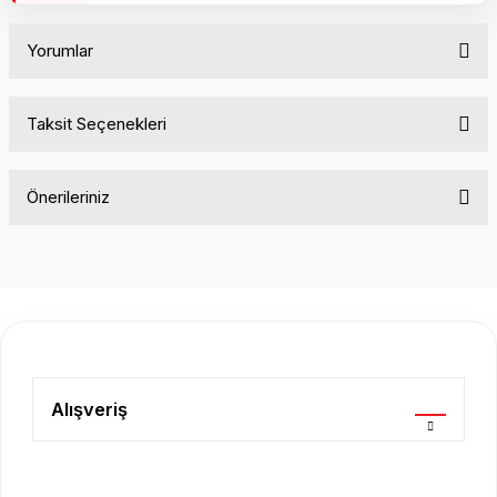
Yorumlar
Taksit Seçenekleri
Bu ürüne ilk yorumu siz yapın!
Önerileriniz
Yorum Yaz
Bu ürünün fiyat bilgisi, resim, ürün açıklamalarında ve diğer
konularda yetersiz gördüğünüz noktaları öneri formunu
kullanarak tarafımıza iletebilirsiniz.
Görüş ve önerileriniz için teşekkür ederiz.
Ürün resmi kalitesiz, bozuk veya görüntülenemiyor.
Ürün açıklamasında eksik bilgiler bulunuyor.
Alışveriş
Ürün bilgilerinde hatalar bulunuyor.
Ürün fiyatı diğer sitelerden daha pahalı.
Bu ürüne benzer farklı alternatifler olmalı.