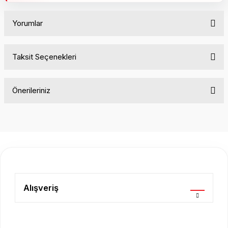
Yorumlar
Taksit Seçenekleri
Bu ürüne ilk yorumu siz yapın!
Önerileriniz
Yorum Yaz
Bu ürünün fiyat bilgisi, resim, ürün açıklamalarında ve diğer
konularda yetersiz gördüğünüz noktaları öneri formunu
kullanarak tarafımıza iletebilirsiniz.
Görüş ve önerileriniz için teşekkür ederiz.
Ürün resmi kalitesiz, bozuk veya görüntülenemiyor.
Ürün açıklamasında eksik bilgiler bulunuyor.
Alışveriş
Ürün bilgilerinde hatalar bulunuyor.
Ürün fiyatı diğer sitelerden daha pahalı.
Bu ürüne benzer farklı alternatifler olmalı.