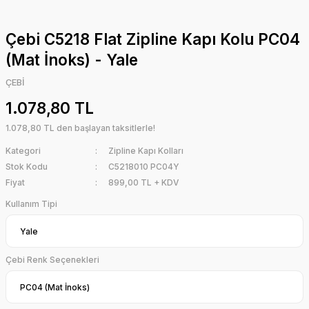
Çebi C5218 Flat Zipline Kapı Kolu PC04
(Mat İnoks) - Yale
ÇEBİ
1.078,80 TL
1.078,80 TL den başlayan taksitlerle!
Kategori
Zipline Kapı Kolları
Stok Kodu
C5218010 PC04Y
Fiyat
899,00 TL + KDV
Kullanım Tipi
Çebi Renk Seçenekleri