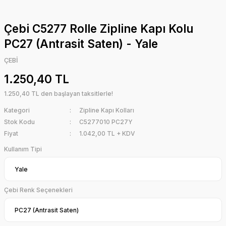
Çebi C5277 Rolle Zipline Kapı Kolu
PC27 (Antrasit Saten) - Yale
ÇEBİ
1.250,40 TL
1.250,40 TL den başlayan taksitlerle!
Kategori
Zipline Kapı Kolları
Stok Kodu
C5277010 PC27Y
Fiyat
1.042,00 TL + KDV
Kullanım Tipi
Çebi Renk Seçenekleri