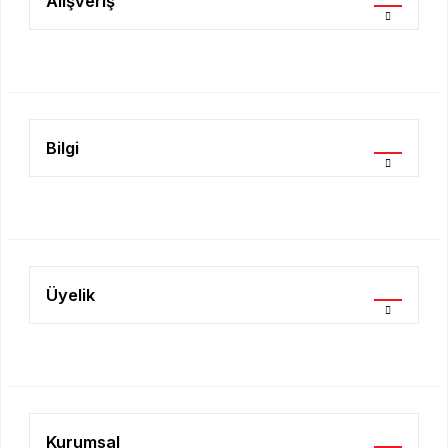
Alışveriş
Ürün bilgilerinde hatalar bulunuyor.
Ürün fiyatı diğer sitelerden daha pahalı.
Bu ürüne benzer farklı alternatifler olmalı.
Bilgi
Gönder
Üyelik
Kurumsal