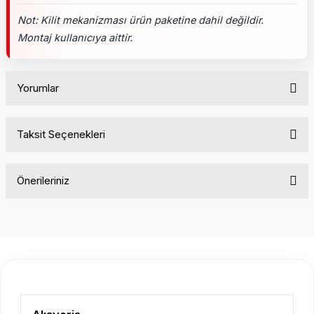
Not: Kilit mekanizması ürün paketine dahil değildir.
Montaj kullanıcıya aittir.
Yorumlar
Taksit Seçenekleri
Bu ürüne ilk yorumu siz yapın!
Önerileriniz
Yorum Yaz
Bu ürünün fiyat bilgisi, resim, ürün açıklamalarında ve diğer
konularda yetersiz gördüğünüz noktaları öneri formunu
kullanarak tarafımıza iletebilirsiniz.
Görüş ve önerileriniz için teşekkür ederiz.
Ürün resmi kalitesiz, bozuk veya görüntülenemiyor.
Ürün açıklamasında eksik bilgiler bulunuyor.