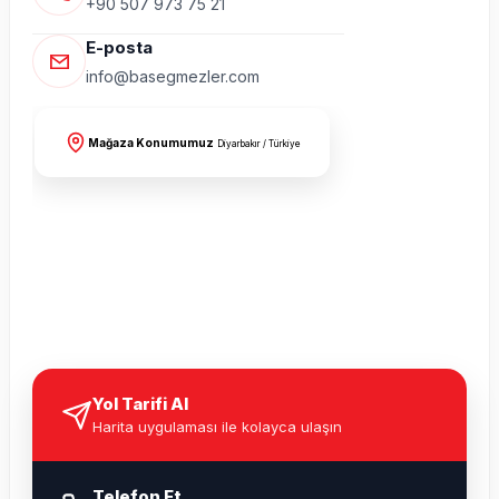
+90 507 973 75 21
E-posta
info@basegmezler.com
Mağaza Konumumuz
Diyarbakır / Türkiye
Yol Tarifi Al
Harita uygulaması ile kolayca ulaşın
Telefon Et