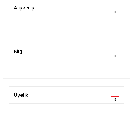
Ürün açıklamasında eksik bilgiler bulunuyor.
Alışveriş
Ürün bilgilerinde hatalar bulunuyor.
Ürün fiyatı diğer sitelerden daha pahalı.
Bu ürüne benzer farklı alternatifler olmalı.
Bilgi
Gönder
Üyelik