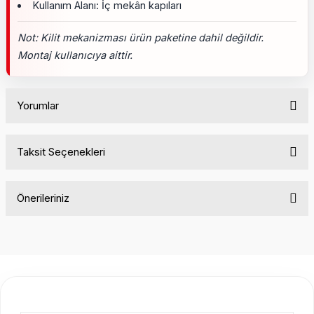
Kullanım Alanı: İç mekân kapıları
Not: Kilit mekanizması ürün paketine dahil değildir.
Montaj kullanıcıya aittir.
Yorumlar
Taksit Seçenekleri
Bu ürüne ilk yorumu siz yapın!
Önerileriniz
Yorum Yaz
Bu ürünün fiyat bilgisi, resim, ürün açıklamalarında ve diğer
konularda yetersiz gördüğünüz noktaları öneri formunu
kullanarak tarafımıza iletebilirsiniz.
Görüş ve önerileriniz için teşekkür ederiz.
Ürün resmi kalitesiz, bozuk veya görüntülenemiyor.