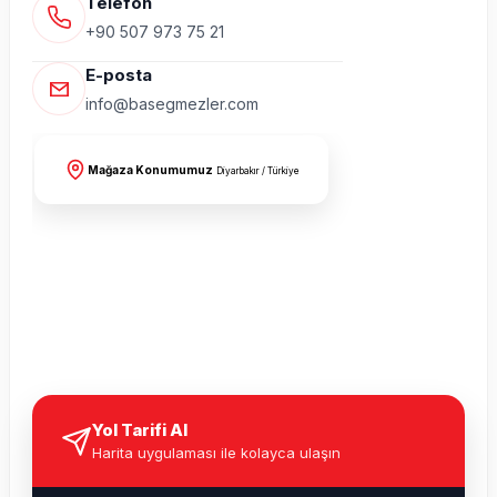
Telefon
+90 507 973 75 21
E-posta
info@basegmezler.com
Mağaza Konumumuz
Diyarbakır / Türkiye
Yol Tarifi Al
Harita uygulaması ile kolayca ulaşın