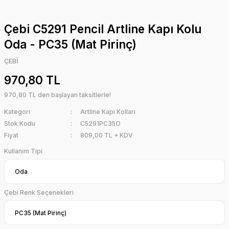
Çebi C5291 Pencil Artline Kapı Kolu
Oda - PC35 (Mat Pirinç)
ÇEBİ
970,80 TL
970,80 TL den başlayan taksitlerle!
Kategori
Artline Kapı Kolları
Stok Kodu
C5291PC35O
Fiyat
809,00 TL + KDV
Kullanım Tipi
Çebi Renk Seçenekleri