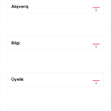
Ürün açıklamasında eksik bilgiler bulunuyor.
Alışveriş
Ürün bilgilerinde hatalar bulunuyor.
Ürün fiyatı diğer sitelerden daha pahalı.
Bu ürüne benzer farklı alternatifler olmalı.
Bilgi
Gönder
Üyelik