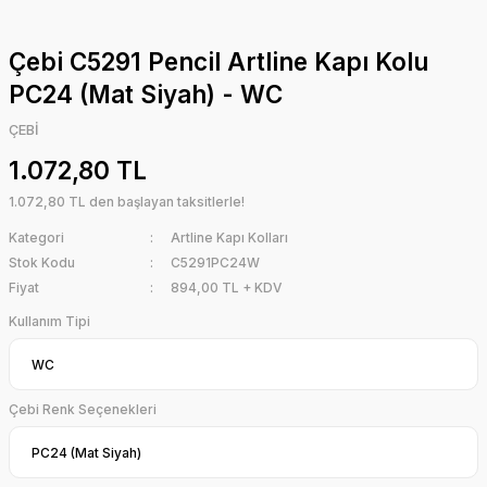
Çebi C5291 Pencil Artline Kapı Kolu
PC24 (Mat Siyah) - WC
ÇEBİ
1.072,80 TL
1.072,80 TL den başlayan taksitlerle!
Kategori
Artline Kapı Kolları
Stok Kodu
C5291PC24W
Fiyat
894,00 TL + KDV
Kullanım Tipi
Çebi Renk Seçenekleri