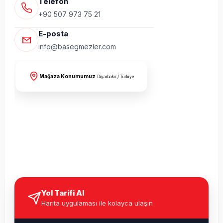
Telefon
+90 507 973 75 21
E-posta
info@basegmezler.com
Mağaza Konumumuz
Diyarbakır / Türkiye
Yol Tarifi Al
Harita uygulaması ile kolayca ulaşın