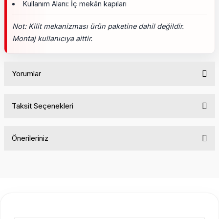
Kullanım Alanı: İç mekân kapıları
Not: Kilit mekanizması ürün paketine dahil değildir.
Montaj kullanıcıya aittir.
Yorumlar
Taksit Seçenekleri
Bu ürüne ilk yorumu siz yapın!
Önerileriniz
Yorum Yaz
Bu ürünün fiyat bilgisi, resim, ürün açıklamalarında ve diğer
konularda yetersiz gördüğünüz noktaları öneri formunu
kullanarak tarafımıza iletebilirsiniz.
Görüş ve önerileriniz için teşekkür ederiz.
Ürün resmi kalitesiz, bozuk veya görüntülenemiyor.