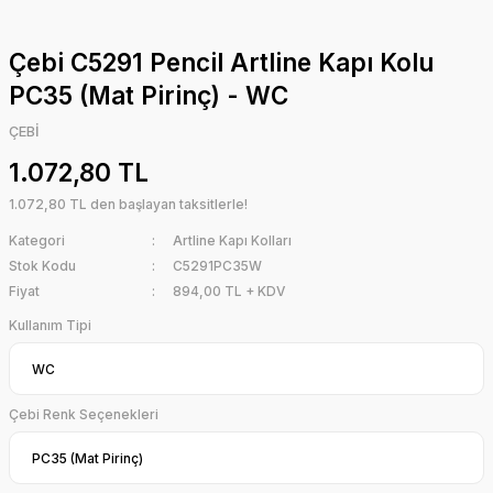
Çebi C5291 Pencil Artline Kapı Kolu
PC35 (Mat Pirinç) - WC
ÇEBİ
1.072,80 TL
1.072,80 TL den başlayan taksitlerle!
Kategori
Artline Kapı Kolları
Stok Kodu
C5291PC35W
Fiyat
894,00 TL + KDV
Kullanım Tipi
Çebi Renk Seçenekleri