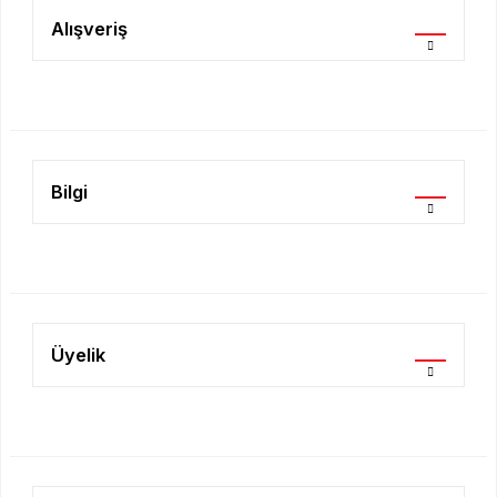
Ürün açıklamasında eksik bilgiler bulunuyor.
Alışveriş
Ürün bilgilerinde hatalar bulunuyor.
Ürün fiyatı diğer sitelerden daha pahalı.
Bu ürüne benzer farklı alternatifler olmalı.
Bilgi
Gönder
Üyelik