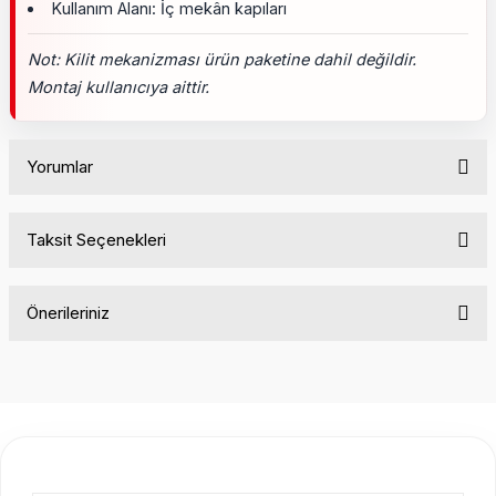
Kullanım Alanı: İç mekân kapıları
Not: Kilit mekanizması ürün paketine dahil değildir.
Montaj kullanıcıya aittir.
Yorumlar
Taksit Seçenekleri
Bu ürüne ilk yorumu siz yapın!
Önerileriniz
Yorum Yaz
Bu ürünün fiyat bilgisi, resim, ürün açıklamalarında ve diğer
konularda yetersiz gördüğünüz noktaları öneri formunu
kullanarak tarafımıza iletebilirsiniz.
Görüş ve önerileriniz için teşekkür ederiz.
Ürün resmi kalitesiz, bozuk veya görüntülenemiyor.