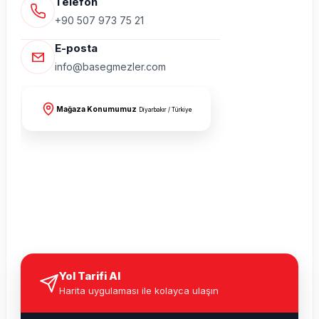
Telefon
+90 507 973 75 21
E-posta
info@basegmezler.com
Mağaza Konumumuz
Diyarbakır / Türkiye
Yol Tarifi Al
Harita uygulaması ile kolayca ulaşın