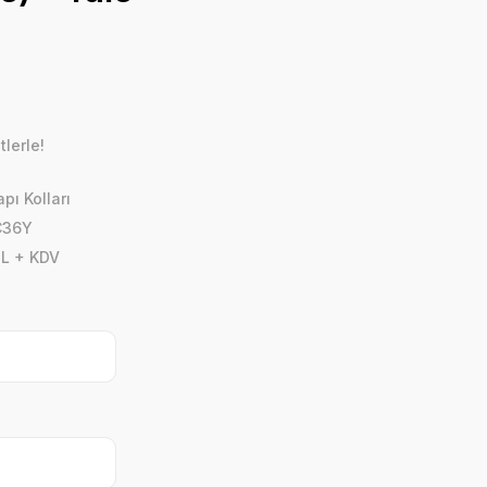
lerle!
apı Kolları
C36Y
TL + KDV