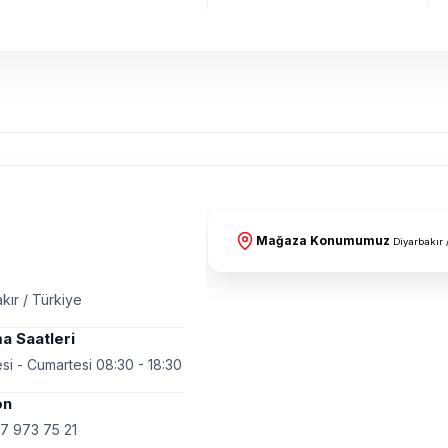
Mağaza Konumumuz
Diyarbakır 
kır / Türkiye
a Saatleri
si - Cumartesi 08:30 - 18:30
on
7 973 75 21