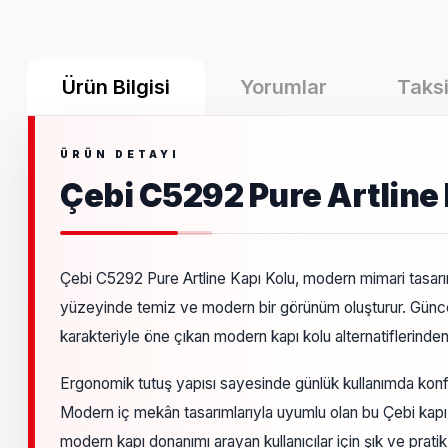
Ürün Bilgisi
Yorumlar
Taksi
Çebi C5292 Pure Artline
Çebi C5292 Pure Artline Kapı Kolu, modern mimari tasarım 
yüzeyinde temiz ve modern bir görünüm oluşturur. Güncel
karakteriyle öne çıkan modern kapı kolu alternatiflerinden b
Ergonomik tutuş yapısı sayesinde günlük kullanımda kon
Modern iç mekân tasarımlarıyla uyumlu olan bu Çebi kapı ko
modern kapı donanımı arayan kullanıcılar için şık ve pratik