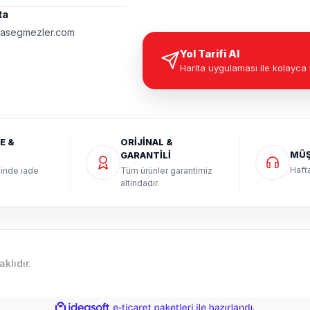
ta
asegmezler.com
Yol Tarifi Al
Harita uygulaması ile kolayca 
E &
ORİJİNAL &
MÜŞ
GARANTİLİ
Hafta
sinde iade
Tüm ürünler garantimiz
altındadır.
lıdır.
ile
ideasoft
e-