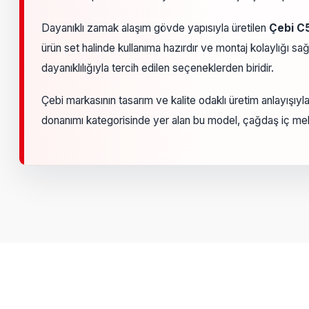
Dayanıklı zamak alaşım gövde yapısıyla üretilen
Çebi C5
ürün set halinde kullanıma hazırdır ve montaj kolaylığı s
dayanıklılığıyla tercih edilen seçeneklerden biridir.
Çebi markasının tasarım ve kalite odaklı üretim anlayışıyla 
donanımı kategorisinde yer alan bu model, çağdaş iç mek
Bu ürünün fiyat bilgisi, resim, ürün açıklamalarında ve diğer k
Görüş ve önerileriniz için teşekkür ederiz.
Ürün resmi kalitesiz, bozuk veya görüntülenemiyor.
Ürün açıklamasında eksik bilgiler bulunuyor.
Ürün bilgilerinde hatalar bulunuyor.
Ürün fiyatı diğer sitelerden daha pahalı.