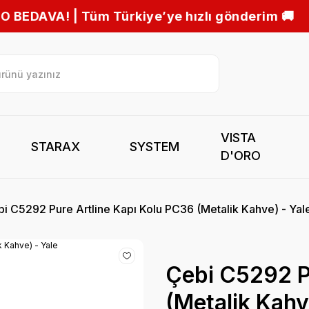
ye hızlı gönderim 🚚
VISTA
STARAX
SYSTEM
D'ORO
i C5292 Pure Artline Kapı Kolu PC36 (Metalik Kahve) - Yal
Çebi C5292 P
(Metalik Kahv