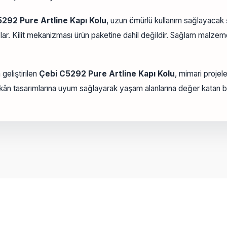
292 Pure Artline Kapı Kolu
, uzun ömürlü kullanım sağlayacak ş
ağlar. Kilit mekanizması ürün paketine dahil değildir. Sağlam malze
geliştirilen
Çebi C5292 Pure Artline Kapı Kolu
, mimari projele
ân tasarımlarına uyum sağlayarak yaşam alanlarına değer katan b
onularda yetersiz gördüğünüz noktaları öneri formunu kullanarak tarafımız
Bu ürüne ilk yorumu siz yapın!
Yorum Yaz