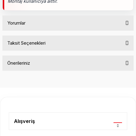
Montaj kullanıcıya aittir.
Yorumlar
Taksit Seçenekleri
Bu ürüne ilk yorumu siz yapın!
Önerileriniz
Yorum Yaz
Bu ürünün fiyat bilgisi, resim, ürün açıklamalarında ve diğer
konularda yetersiz gördüğünüz noktaları öneri formunu
kullanarak tarafımıza iletebilirsiniz.
Görüş ve önerileriniz için teşekkür ederiz.
Ürün resmi kalitesiz, bozuk veya görüntülenemiyor.
Ürün açıklamasında eksik bilgiler bulunuyor.
Alışveriş
Ürün bilgilerinde hatalar bulunuyor.