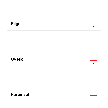
Ürün fiyatı diğer sitelerden daha pahalı.
Bu ürüne benzer farklı alternatifler olmalı.
Bilgi
Gönder
Üyelik
Kurumsal