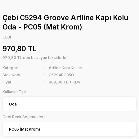
Çebi C5294 Groove Artline Kapı Kolu
Oda - PC05 (Mat Krom)
ÇEBİ
970,80 TL
970,80 TL den başlayan taksitlerle!
Kategori
Artline Kapı Kolları
Stok Kodu
C5294PC05O
Fiyat
809,00 TL + KDV
Kullanım Tipi
Çebi Renk Seçenekleri