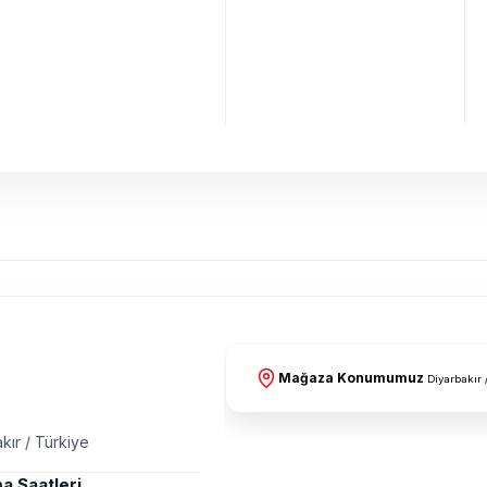
Mağaza Konumumuz
Diyarbakır 
kır / Türkiye
a Saatleri