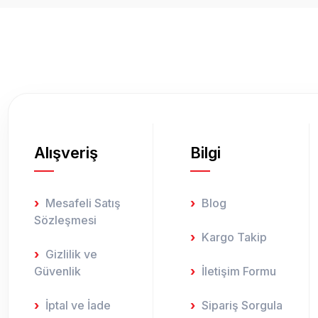
Ürün resmi kalitesiz, bozuk veya görüntülenemiyor.
Ürün açıklamasında eksik bilgiler bulunuyor.
Ürün bilgilerinde hatalar bulunuyor.
Ürün fiyatı diğer sitelerden daha pahalı.
Bu ürüne benzer farklı alternatifler olmalı.
Alışveriş
Bilgi
Mesafeli Satış
Blog
Sözleşmesi
Kargo Takip
Gizlilik ve
Güvenlik
İletişim Formu
İptal ve İade
Sipariş Sorgula