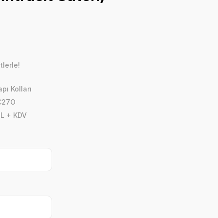
lerle!
apı Kolları
C27O
TL + KDV