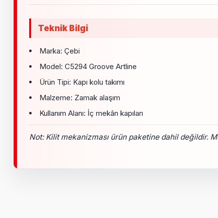
Teknik Bilgi
Marka: Çebi
Model: C5294 Groove Artline
Ürün Tipi: Kapı kolu takımı
Malzeme: Zamak alaşım
Kullanım Alanı: İç mekân kapıları
Not: Kilit mekanizması ürün paketine dahil değildir. Mon
Bu ürünün fiyat bilgisi, resim, ürün açıklamalarında ve diğer k
Görüş ve önerileriniz için teşekkür ederiz.