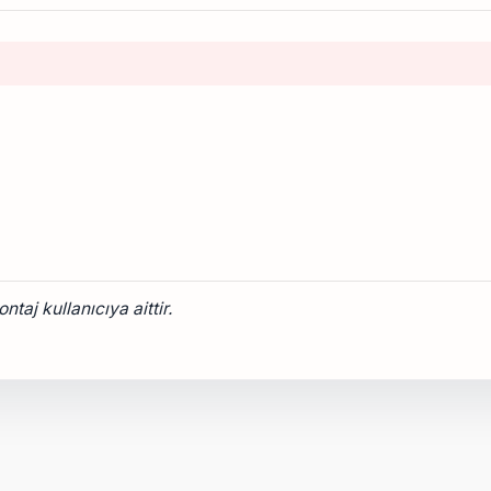
taj kullanıcıya aittir.
onularda yetersiz gördüğünüz noktaları öneri formunu kullanarak tarafımız
Bu ürüne ilk yorumu siz yapın!