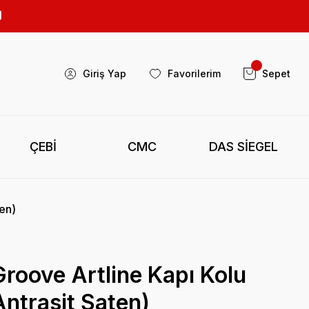
Giriş Yap
Favorilerim
Sepet
ÇEBİ
CMC
DAS SİEGEL
en)
roove Artline Kapı Kolu
ntrasit Saten)