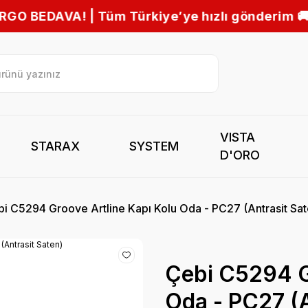
e’ye hızlı gönderim 🚚
VISTA
STARAX
SYSTEM
D'ORO
i C5294 Groove Artline Kapı Kolu Oda - PC27 (Antrasit Sat
Çebi C5294 G
Oda - PC27 (A