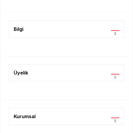
Ürün fiyatı diğer sitelerden daha pahalı.
Bu ürüne benzer farklı alternatifler olmalı.
Bilgi
Gönder
Üyelik
Kurumsal