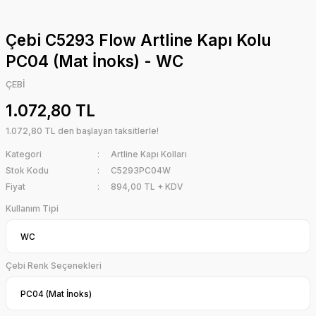
Çebi C5293 Flow Artline Kapı Kolu
PC04 (Mat İnoks) - WC
ÇEBİ
1.072,80 TL
1.072,80 TL den başlayan taksitlerle!
Kategori
Artline Kapı Kolları
Stok Kodu
C5293PC04W
Fiyat
894,00 TL + KDV
Kullanım Tipi
Çebi Renk Seçenekleri