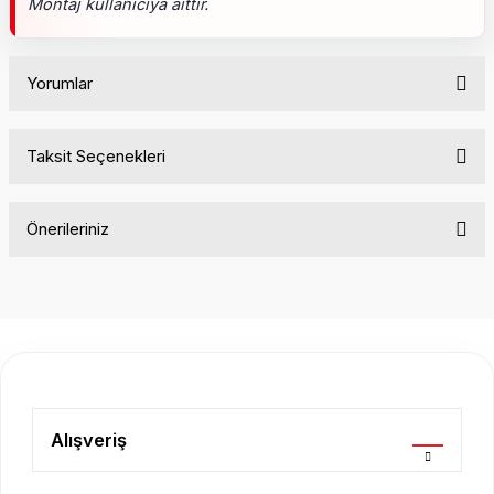
Montaj kullanıcıya aittir.
Yorumlar
Taksit Seçenekleri
Bu ürüne ilk yorumu siz yapın!
Önerileriniz
Yorum Yaz
Bu ürünün fiyat bilgisi, resim, ürün açıklamalarında ve diğer
konularda yetersiz gördüğünüz noktaları öneri formunu
kullanarak tarafımıza iletebilirsiniz.
Görüş ve önerileriniz için teşekkür ederiz.
Ürün resmi kalitesiz, bozuk veya görüntülenemiyor.
Ürün açıklamasında eksik bilgiler bulunuyor.
Alışveriş
Ürün bilgilerinde hatalar bulunuyor.