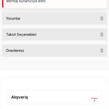
Montaj kullanıcıya aittir.
Yorumlar
Taksit Seçenekleri
Bu ürüne ilk yorumu siz yapın!
Önerileriniz
Yorum Yaz
Bu ürünün fiyat bilgisi, resim, ürün açıklamalarında ve diğer
konularda yetersiz gördüğünüz noktaları öneri formunu
kullanarak tarafımıza iletebilirsiniz.
Görüş ve önerileriniz için teşekkür ederiz.
Ürün resmi kalitesiz, bozuk veya görüntülenemiyor.
Ürün açıklamasında eksik bilgiler bulunuyor.
Alışveriş
Ürün bilgilerinde hatalar bulunuyor.