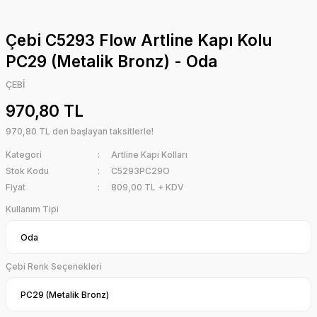
Çebi C5293 Flow Artline Kapı Kolu
PC29 (Metalik Bronz) - Oda
ÇEBİ
970,80 TL
970,80 TL den başlayan taksitlerle!
Kategori
Artline Kapı Kolları
Stok Kodu
C5293PC29O
Fiyat
809,00 TL + KDV
Kullanım Tipi
Çebi Renk Seçenekleri