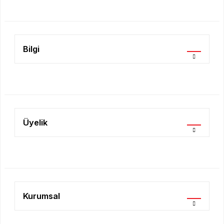
Ürün fiyatı diğer sitelerden daha pahalı.
Bu ürüne benzer farklı alternatifler olmalı.
Bilgi
Gönder
Üyelik
Kurumsal