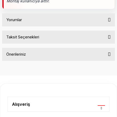
Montaj kullanıcıya aittir.
Yorumlar
Taksit Seçenekleri
Bu ürüne ilk yorumu siz yapın!
Önerileriniz
Yorum Yaz
Bu ürünün fiyat bilgisi, resim, ürün açıklamalarında ve diğer
konularda yetersiz gördüğünüz noktaları öneri formunu
kullanarak tarafımıza iletebilirsiniz.
Görüş ve önerileriniz için teşekkür ederiz.
Ürün resmi kalitesiz, bozuk veya görüntülenemiyor.
Ürün açıklamasında eksik bilgiler bulunuyor.
Alışveriş
Ürün bilgilerinde hatalar bulunuyor.