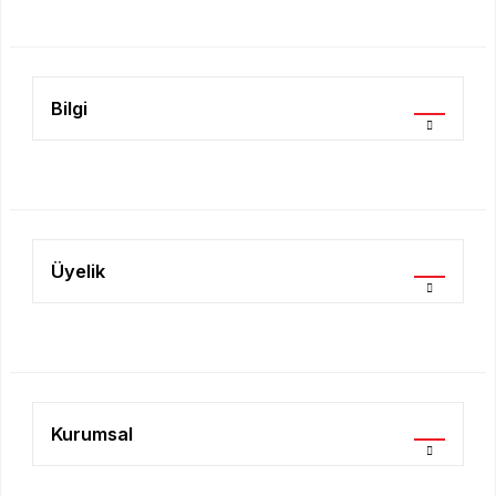
Ürün fiyatı diğer sitelerden daha pahalı.
Bu ürüne benzer farklı alternatifler olmalı.
Bilgi
Gönder
Üyelik
Kurumsal