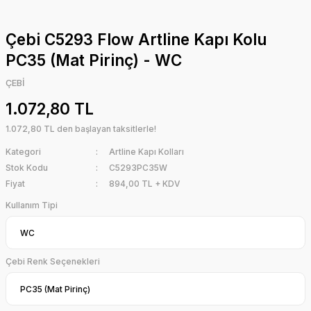
Çebi C5293 Flow Artline Kapı Kolu
PC35 (Mat Pirinç) - WC
ÇEBİ
1.072,80 TL
1.072,80 TL den başlayan taksitlerle!
Kategori
Artline Kapı Kolları
Stok Kodu
C5293PC35W
Fiyat
894,00 TL + KDV
Kullanım Tipi
Çebi Renk Seçenekleri