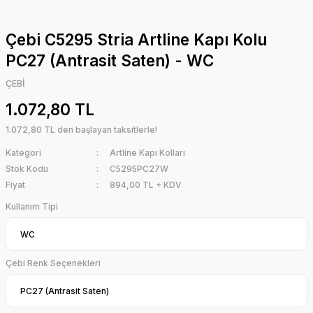
Çebi C5295 Stria Artline Kapı Kolu
PC27 (Antrasit Saten) - WC
ÇEBİ
1.072,80 TL
1.072,80 TL den başlayan taksitlerle!
Kategori
Artline Kapı Kolları
Stok Kodu
C5295PC27W
Fiyat
894,00 TL + KDV
Kullanım Tipi
Çebi Renk Seçenekleri