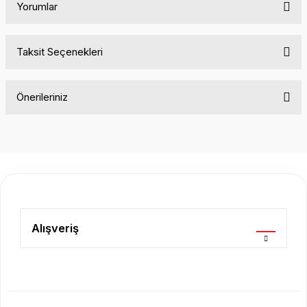
Yorumlar
Taksit Seçenekleri
Bu ürüne ilk yorumu siz yapın!
Önerileriniz
Yorum Yaz
Bu ürünün fiyat bilgisi, resim, ürün açıklamalarında ve diğer
konularda yetersiz gördüğünüz noktaları öneri formunu
kullanarak tarafımıza iletebilirsiniz.
Görüş ve önerileriniz için teşekkür ederiz.
Ürün resmi kalitesiz, bozuk veya görüntülenemiyor.
Ürün açıklamasında eksik bilgiler bulunuyor.
Alışveriş
Ürün bilgilerinde hatalar bulunuyor.
Ürün fiyatı diğer sitelerden daha pahalı.
Bu ürüne benzer farklı alternatifler olmalı.