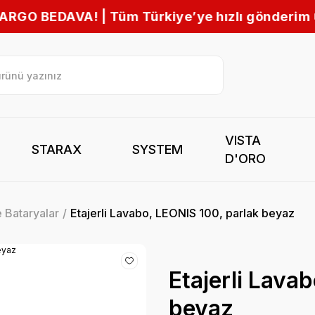
iye’ye hızlı gönderim 🚚
VISTA
STARAX
SYSTEM
D'ORO
 Bataryalar
Etajerli Lavabo, LEONIS 100, parlak beyaz
Etajerli Lava
beyaz