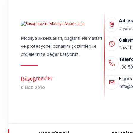
Adres
Diyarba
Mobilya aksesuarları, bağlantı elemanları
Çalışm
ve profesyonel donanım çözümleri ile
Pazarte
projelerinize değer katıyoruz.
Telef
+90 50
Başegmezler
E-pos
info@b
SINCE 2010