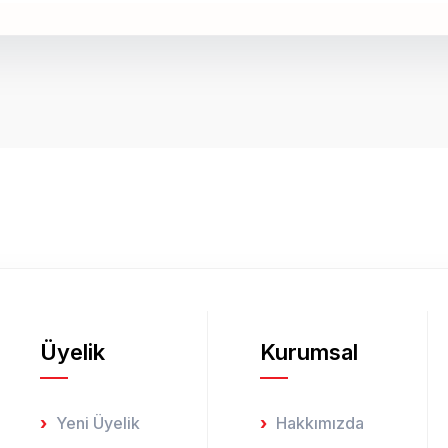
onularda yetersiz gördüğünüz noktaları öneri formunu kullanarak tarafımız
Bu ürüne ilk yorumu siz yapın!
Yorum Yaz
Üyelik
Kurumsal
Gönder
Yeni Üyelik
Hakkımızda