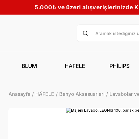
eri alışverişlerinizde KARGO BEDAVA! | Tüm Türk
BLUM
HÄFELE
PHİLİPS
Anasayfa
HÄFELE
Banyo Aksesuarları
Lavabolar ve