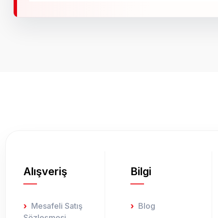
Bu ürünün fiyat bilgisi, resim, ürün açıklamalarında ve diğer k
Görüş ve önerileriniz için teşekkür ederiz.
Ürün resmi kalitesiz, bozuk veya görüntülenemiyor.
Ürün açıklamasında eksik bilgiler bulunuyor.
Ürün bilgilerinde hatalar bulunuyor.
Ürün fiyatı diğer sitelerden daha pahalı.
Bu ürüne benzer farklı alternatifler olmalı.
Alışveriş
Bilgi
Mesafeli Satış
Blog
Sözleşmesi