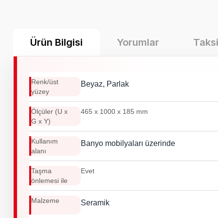
Ürün Bilgisi
Yorumlar
Taksi
Renk/üst
Beyaz, Parlak
yüzey
Ölçüler (U x
465 x 1000 x 185 mm
G x Y)
Kullanım
Banyo mobilyaları üzerinde
alanı
Taşma
Evet
önlemesi ile
Malzeme
Seramik