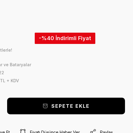
-%40
lerle!
r ve Bataryalar
22
 TL + KDV
SEPETE EKLE
ye Et
Fiyatı Düşünce Haber Ver
Paylaş