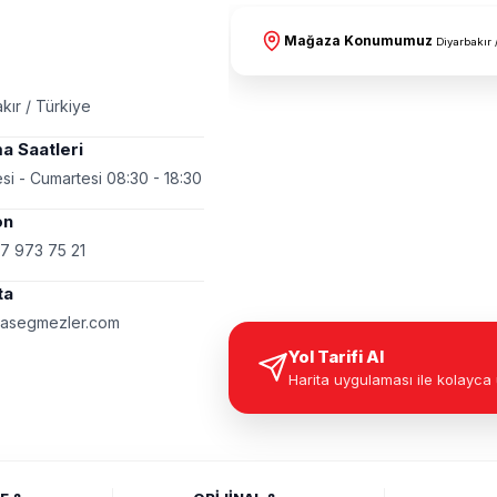
Mağaza Konumumuz
Diyarbakır 
kır / Türkiye
a Saatleri
si - Cumartesi 08:30 - 18:30
on
7 973 75 21
ta
asegmezler.com
Yol Tarifi Al
Harita uygulaması ile kolayca 