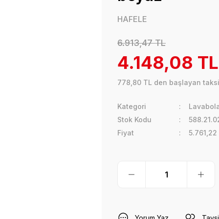
HAFELE
6.913,47 TL
4.148,08 TL
778,80 TL den başlayan taksit
Kategori
Lavabola
Stok Kodu
588.21.0
Fiyat
5.761,22
Yorum Yaz
Tavsi