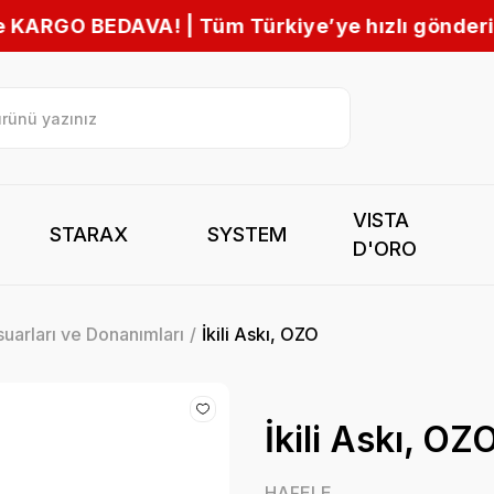
ürkiye’ye hızlı gönderim 🚚
VISTA
STARAX
SYSTEM
D'ORO
uarları ve Donanımları
İkili Askı, OZO
İkili Askı, OZ
HAFELE