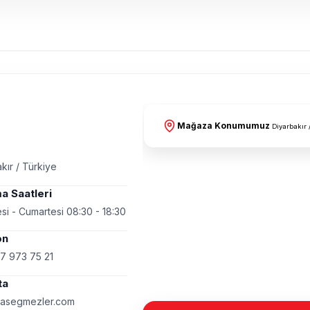
Mağaza Konumumuz
Diyarbakır 
kır / Türkiye
a Saatleri
si - Cumartesi 08:30 - 18:30
on
7 973 75 21
ta
asegmezler.com