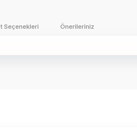
t Seçenekleri
Önerileriniz
onularda yetersiz gördüğünüz noktaları öneri formunu kullanarak tarafımız
Bu ürüne ilk yorumu siz yapın!
Yorum Yaz