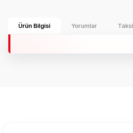
Ürün Bilgisi
Yorumlar
Taksi
Bu ürünün fiyat bilgisi, resim, ürün açıklamalarında ve diğer k
Görüş ve önerileriniz için teşekkür ederiz.
Ürün resmi kalitesiz, bozuk veya görüntülenemiyor.
Ürün açıklamasında eksik bilgiler bulunuyor.
Ürün bilgilerinde hatalar bulunuyor.
Ürün fiyatı diğer sitelerden daha pahalı.
Bu ürüne benzer farklı alternatifler olmalı.