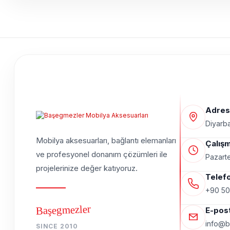
Adres
Diyarba
Mobilya aksesuarları, bağlantı elemanları
Çalışm
ve profesyonel donanım çözümleri ile
Pazarte
projelerinize değer katıyoruz.
Telef
+90 50
Başegmezler
E-pos
info@b
SINCE 2010