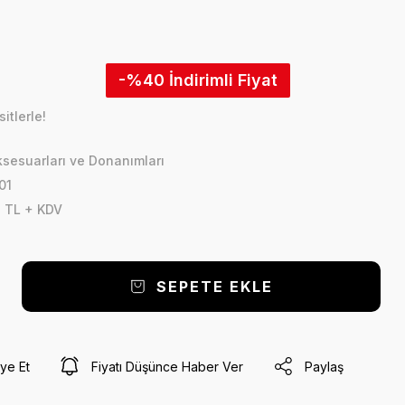
-%40
itlerle!
sesuarları ve Donanımları
01
 TL + KDV
SEPETE EKLE
ye Et
Fiyatı Düşünce Haber Ver
Paylaş