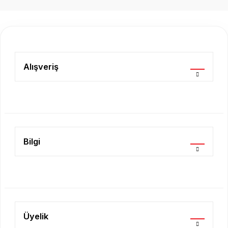
konularda yetersiz gördüğünüz noktaları öneri formunu
kullanarak tarafımıza iletebilirsiniz.
Görüş ve önerileriniz için teşekkür ederiz.
Ürün resmi kalitesiz, bozuk veya görüntülenemiyor.
Ürün açıklamasında eksik bilgiler bulunuyor.
Alışveriş
Ürün bilgilerinde hatalar bulunuyor.
Ürün fiyatı diğer sitelerden daha pahalı.
Bu ürüne benzer farklı alternatifler olmalı.
Bilgi
Gönder
Üyelik