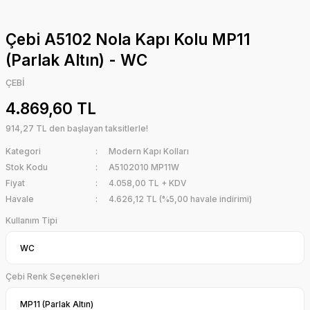
Çebi A5102 Nola Kapı Kolu MP11
(Parlak Altın) - WC
ÇEBİ
4.869,60 TL
914,27 TL den başlayan taksitlerle!
Kategori
Modern Kapı Kolları
Stok Kodu
A5102010 MP11W
Fiyat
4.058,00 TL + KDV
Havale
4.626,12 TL (%5,00 havale indirimi)
Kullanım Tipi
Çebi Renk Seçenekleri