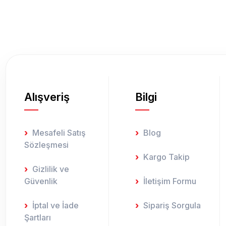
Ürün açıklamasında eksik bilgiler bulunuyor.
Ürün bilgilerinde hatalar bulunuyor.
Ürün fiyatı diğer sitelerden daha pahalı.
Bu ürüne benzer farklı alternatifler olmalı.
Alışveriş
Bilgi
Mesafeli Satış
Blog
Sözleşmesi
Kargo Takip
Gizlilik ve
Güvenlik
İletişim Formu
İptal ve İade
Sipariş Sorgula
Şartları