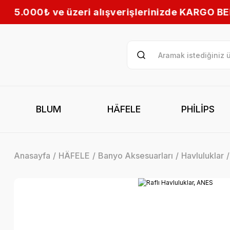
erişlerinizde KARGO BEDAVA! | Tüm Türkiye’ye h
BLUM
HÄFELE
PHİLİPS
Anasayfa
HÄFELE
Banyo Aksesuarları
Havluluklar