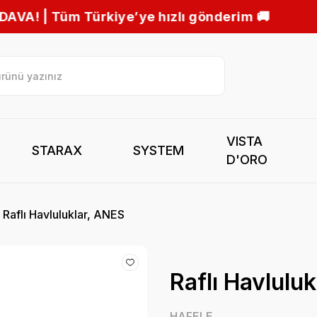
ızlı gönderim 🚚
VISTA
STARAX
SYSTEM
D'ORO
Raflı Havluluklar, ANES
Raflı Havlulu
HAFELE