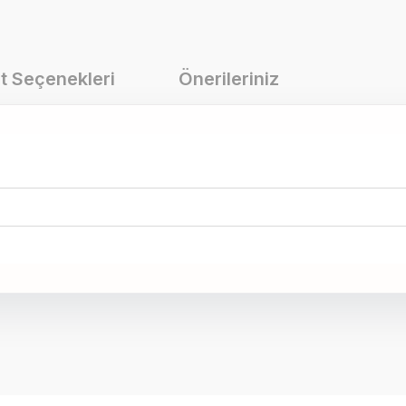
t Seçenekleri
Önerileriniz
onularda yetersiz gördüğünüz noktaları öneri formunu kullanarak tarafımız
Bu ürüne ilk yorumu siz yapın!