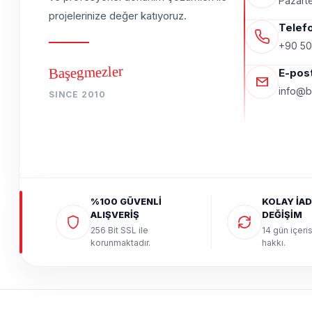
Pazarte
projelerinize değer katıyoruz.
Telef
+90 50
Başegmezler
E-pos
info@b
SINCE 2010
%100 GÜVENLİ
KOLAY İAD
ALIŞVERİŞ
DEĞİŞİM
256 Bit SSL ile
14 gün içeri
korunmaktadır.
hakkı.