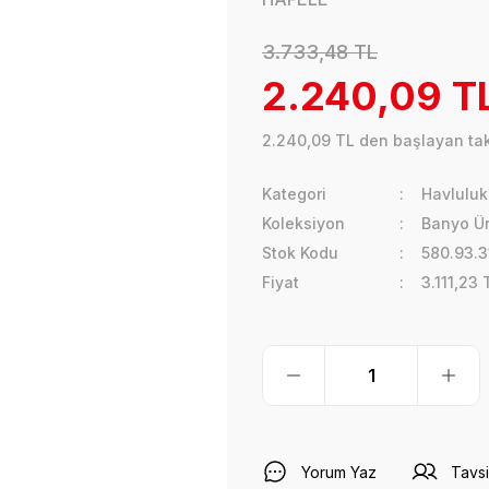
3.733,48 TL
2.240,09 T
2.240,09 TL den başlayan taks
Kategori
Havluluk
Koleksiyon
Banyo Ür
Stok Kodu
580.93.3
Fiyat
3.111,23
Yorum Yaz
Tavsi