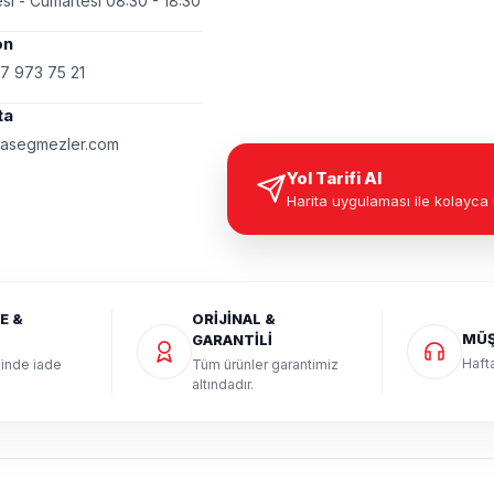
si - Cumartesi 08:30 - 18:30
on
7 973 75 21
ta
asegmezler.com
Yol Tarifi Al
Harita uygulaması ile kolayca 
E &
ORİJİNAL &
MÜŞ
GARANTİLİ
Hafta
sinde iade
Tüm ürünler garantimiz
altındadır.