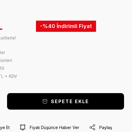
L
-%40
itlerle!
lar
ünleri
10
 TL + KDV
SEPETE EKLE
ye Et
Fiyatı Düşünce Haber Ver
Paylaş