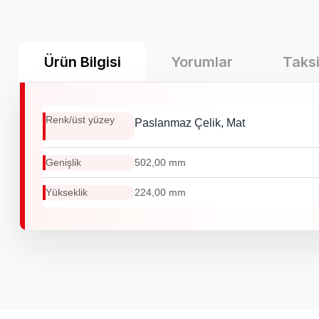
Ürün Bilgisi
Yorumlar
Taksi
Renk/üst yüzey
Paslanmaz Çelik, Mat
Genişlik
502,00 mm
Yükseklik
224,00 mm
Bu ürünün fiyat bilgisi, resim, ürün açıklamalarında ve diğer k
Görüş ve önerileriniz için teşekkür ederiz.
Ürün resmi kalitesiz, bozuk veya görüntülenemiyor.