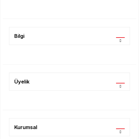
Ürün fiyatı diğer sitelerden daha pahalı.
Bu ürüne benzer farklı alternatifler olmalı.
Bilgi
Gönder
Üyelik
Kurumsal