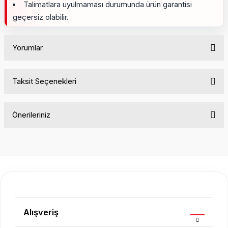
Talimatlara uyulmaması durumunda ürün garantisi
geçersiz olabilir.
Yorumlar
Taksit Seçenekleri
Bu ürüne ilk yorumu siz yapın!
Önerileriniz
Yorum Yaz
Bu ürünün fiyat bilgisi, resim, ürün açıklamalarında ve diğer
konularda yetersiz gördüğünüz noktaları öneri formunu
kullanarak tarafımıza iletebilirsiniz.
Görüş ve önerileriniz için teşekkür ederiz.
Ürün resmi kalitesiz, bozuk veya görüntülenemiyor.
Ürün açıklamasında eksik bilgiler bulunuyor.
Alışveriş
Ürün bilgilerinde hatalar bulunuyor.