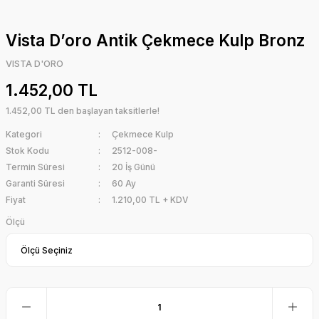
Vista D’oro Antik Çekmece Kulp Bronz
VISTA D'ORO
1.452,00 TL
1.452,00 TL den başlayan taksitlerle!
Kategori
Çekmece Kulp
Stok Kodu
2512-008-
Termin Süresi
20 İş Günü
Garanti Süresi
60 Ay
Fiyat
1.210,00 TL + KDV
Ölçü