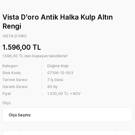
Vista D’oro Antik Halka Kulp Altın
Rengi
VISTA D'ORO
1.596,00 TL
1.596,00 TL den başlayan taksitlerle!
Kategori
Düğme Kulp
Stok Kodu
07106-12-003
Termin Süresi
7 İş Günü
Garanti Süresi
60 Ay
Fiyat
1.330,00 TL + KDV
Ölçü