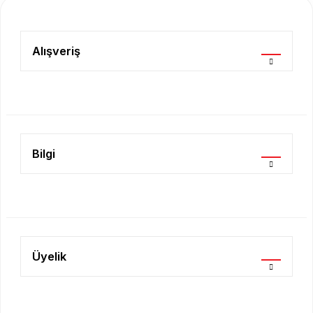
Ürün resmi kalitesiz, bozuk veya görüntülenemiyor.
Ürün açıklamasında eksik bilgiler bulunuyor.
Alışveriş
Ürün bilgilerinde hatalar bulunuyor.
Ürün fiyatı diğer sitelerden daha pahalı.
Bu ürüne benzer farklı alternatifler olmalı.
Bilgi
Gönder
Üyelik