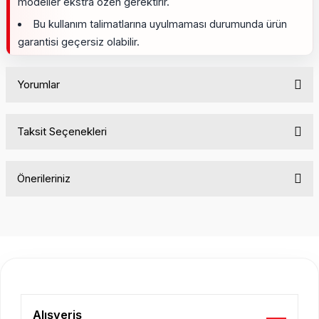
modeller ekstra özen gerektirir.
Bu kullanım talimatlarına uyulmaması durumunda ürün
garantisi geçersiz olabilir.
Yorumlar
Taksit Seçenekleri
Bu ürüne ilk yorumu siz yapın!
Önerileriniz
Yorum Yaz
Bu ürünün fiyat bilgisi, resim, ürün açıklamalarında ve diğer
konularda yetersiz gördüğünüz noktaları öneri formunu
kullanarak tarafımıza iletebilirsiniz.
Görüş ve önerileriniz için teşekkür ederiz.
Ürün resmi kalitesiz, bozuk veya görüntülenemiyor.
Ürün açıklamasında eksik bilgiler bulunuyor.
Alışveriş