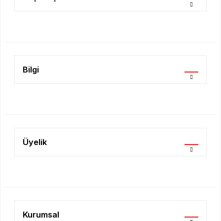
Ürün bilgilerinde hatalar bulunuyor.
Ürün fiyatı diğer sitelerden daha pahalı.
Bu ürüne benzer farklı alternatifler olmalı.
Bilgi
Gönder
Üyelik
Kurumsal