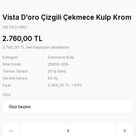
Vista D’oro Çizgili Çekmece Kulp Krom
VISTA D'ORO
2.760,00 TL
2.760,00 TL den başlayan taksitlerle!
Kategori
Çekmece Kulp
Stok Kodu
25600-005-
Termin Süresi
20 İş Günü
Garanti Süresi
60 Ay
Fiyat
2.300,00 TL + KDV
Ölçü