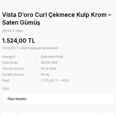
Vista D’oro Curl Çekmece Kulp Krom –
Saten Gümüş
VISTA D'ORO
1.524,00 TL
1.524,00 TL den başlayan taksitlerle!
Kategori
Çekmece Kulp
Stok Kodu
25100-056-
Termin Süresi
20 İş Günü
Garanti Süresi
60 Ay
Fiyat
1.270,00 TL + KDV
Ölçü