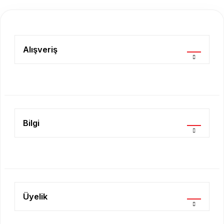
Görüş ve önerileriniz için teşekkür ederiz.
Ürün resmi kalitesiz, bozuk veya görüntülenemiyor.
Ürün açıklamasında eksik bilgiler bulunuyor.
Alışveriş
Ürün bilgilerinde hatalar bulunuyor.
Ürün fiyatı diğer sitelerden daha pahalı.
Bu ürüne benzer farklı alternatifler olmalı.
Bilgi
Gönder
Üyelik