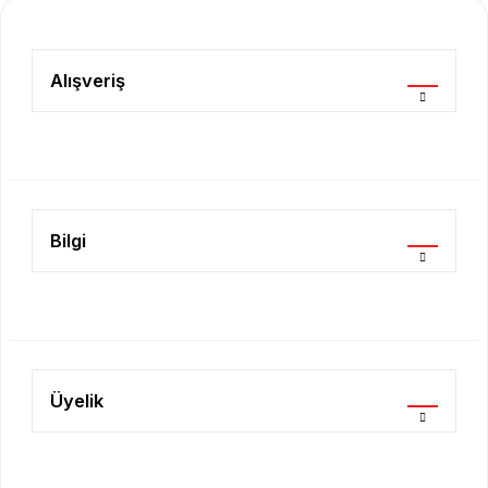
Ürün resmi kalitesiz, bozuk veya görüntülenemiyor.
Ürün açıklamasında eksik bilgiler bulunuyor.
Alışveriş
Ürün bilgilerinde hatalar bulunuyor.
Ürün fiyatı diğer sitelerden daha pahalı.
Bu ürüne benzer farklı alternatifler olmalı.
Bilgi
Gönder
Üyelik