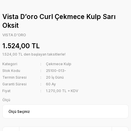
Vista D’oro Curl Çekmece Kulp Sarı
Oksit
VISTA D'ORO
1.524,00 TL
1.524,00 TL den başlayan taksitlerle!
Kategori
Çekmece Kulp
Stok Kodu
25100-013-
Termin Süresi
20 İş Günü
Garanti Süresi
60 Ay
Fiyat
1.270,00 TL + KDV
Ölçü