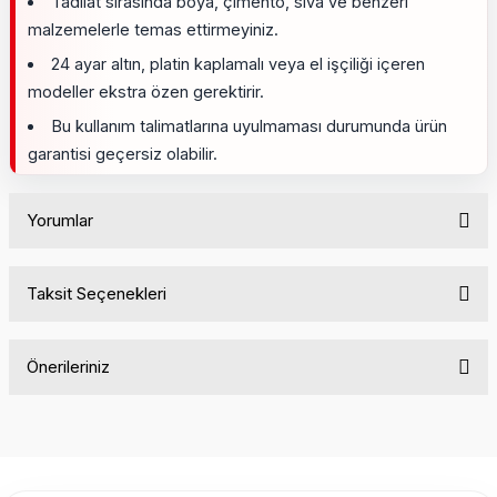
Tadilat sırasında boya, çimento, sıva ve benzeri
malzemelerle temas ettirmeyiniz.
24 ayar altın, platin kaplamalı veya el işçiliği içeren
modeller ekstra özen gerektirir.
Bu kullanım talimatlarına uyulmaması durumunda ürün
garantisi geçersiz olabilir.
Yorumlar
Taksit Seçenekleri
Bu ürüne ilk yorumu siz yapın!
Önerileriniz
Yorum Yaz
Bu ürünün fiyat bilgisi, resim, ürün açıklamalarında ve diğer
konularda yetersiz gördüğünüz noktaları öneri formunu
kullanarak tarafımıza iletebilirsiniz.
Görüş ve önerileriniz için teşekkür ederiz.