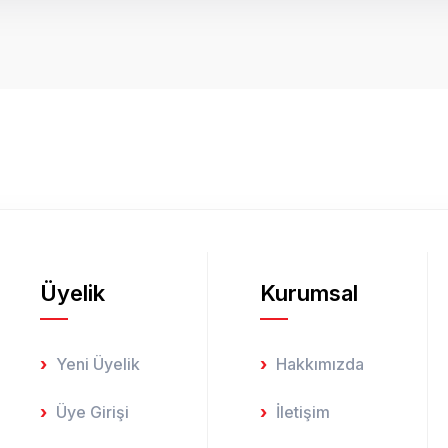
onularda yetersiz gördüğünüz noktaları öneri formunu kullanarak tarafımız
Bu ürüne ilk yorumu siz yapın!
Yorum Yaz
Üyelik
Kurumsal
Gönder
Yeni Üyelik
Hakkımızda
Üye Girişi
İletişim