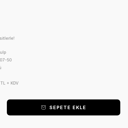
itlerle!
ulp
07-50
ü
 TL + KDV
SEPETE EKLE