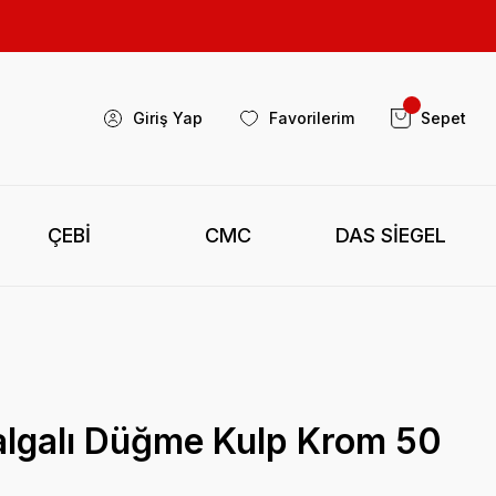
Giriş Yap
Favorilerim
Sepet
ÇEBİ
CMC
DAS SİEGEL
algalı Düğme Kulp Krom 50