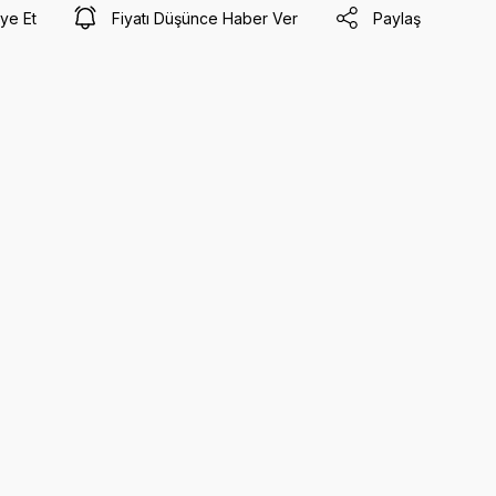
ye Et
Fiyatı Düşünce Haber Ver
Paylaş