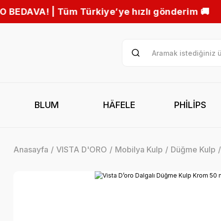
rkiye’ye hızlı gönderim 🚚
BLUM
HÄFELE
PHİLİPS
Anasayfa
VISTA D'ORO
Mobilya Kulp
Düğme Kulp