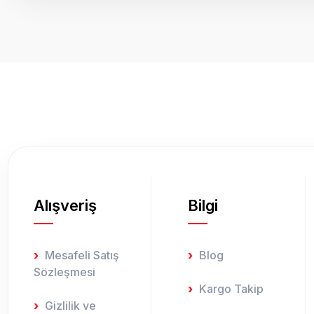
Bu ürünün fiyat bilgisi, resim, ürün açıklamalarında ve diğer k
Görüş ve önerileriniz için teşekkür ederiz.
Ürün resmi kalitesiz, bozuk veya görüntülenemiyor.
Ürün açıklamasında eksik bilgiler bulunuyor.
Ürün bilgilerinde hatalar bulunuyor.
Ürün fiyatı diğer sitelerden daha pahalı.
Bu ürüne benzer farklı alternatifler olmalı.
Alışveriş
Bilgi
Mesafeli Satış
Blog
Sözleşmesi
Kargo Takip
Gizlilik ve